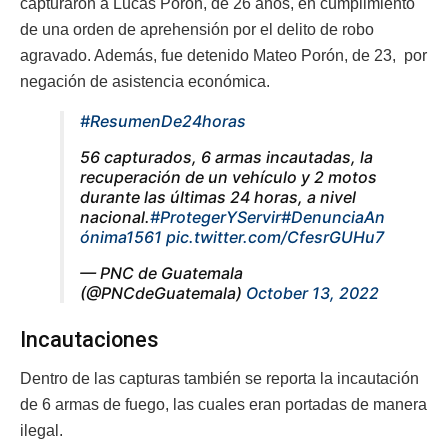
capturaron a Lucas Porón, de 26 años, en cumplimiento
de una orden de aprehensión por el delito de robo
agravado. Además, fue detenido Mateo Porón, de 23, por
negación de asistencia económica.
#ResumenDe24horas
56 capturados, 6 armas incautadas, la
recuperación de un vehículo y 2 motos
durante las últimas 24 horas, a nivel
nacional.
#ProtegerYServir
#DenunciaAn
ónima1561
pic.twitter.com/CfesrGUHu7
— PNC de Guatemala
(@PNCdeGuatemala)
October 13, 2022
Incautaciones
Dentro de las capturas también se reporta la incautación
de 6 armas de fuego, las cuales eran portadas de manera
ilegal.