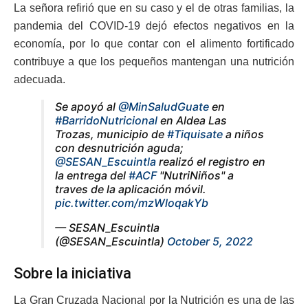
La señora refirió que en su caso y el de otras familias, la
pandemia del COVID-19 dejó efectos negativos en la
economía, por lo que contar con el alimento fortificado
contribuye a que los pequeños mantengan una nutrición
adecuada.
Se apoyó al
@MinSaludGuate
en
#BarridoNutricional
en Aldea Las
Trozas, municipio de
#Tiquisate
a niños
con desnutrición aguda;
@SESAN_Escuintla
realizó el registro en
la entrega del
#ACF
"NutriNiños" a
traves de la aplicación móvil.
pic.twitter.com/mzWloqakYb
— SESAN_Escuintla
(@SESAN_Escuintla)
October 5, 2022
Sobre la iniciativa
La Gran Cruzada Nacional por la Nutrición es una de las