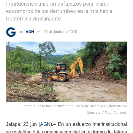
Instituciones unieron esfuerzos para retirar
escombros de los derrumbes en la ruta hacia
Guatemala vía Sanarate.
por
AGN
23 de junio de 2025
Liberan el paso tras derrumbe en la ruta de Jalapa a Guatemala por
Sanarate. / Foto: Comred.
Jalapa, 23 jun (
AGN
).– En un esfuerzo interinstitucional
se restableció la comunicación vial en el tramo de Jalapa