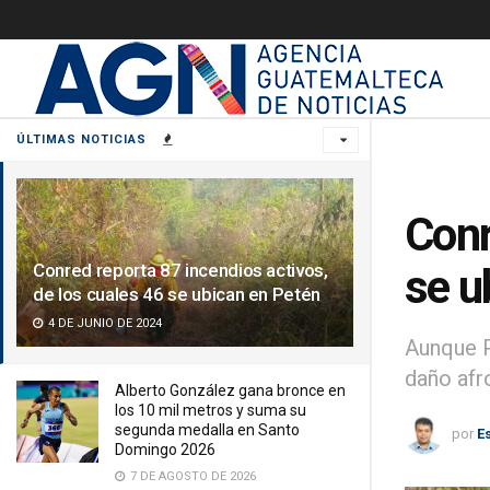
ÚLTIMAS NOTICIAS
Conr
Conred reporta 87 incendios activos,
se u
de los cuales 46 se ubican en Petén
4 DE JUNIO DE 2024
Aunque P
daño afr
Alberto González gana bronce en
los 10 mil metros y suma su
segunda medalla en Santo
por
E
Domingo 2026
7 DE AGOSTO DE 2026