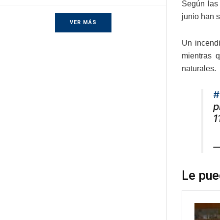
Según las 
junio han 
VER MÁS
Un incendi
mientras q
naturales.
#
p
1
—
Le pue