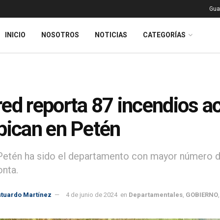
Gua
INICIO
NOSOTROS
NOTICIAS
CATEGORÍAS
ed reporta 87 incendios ac
bican en Petén
etén ha sido el departamento con mayor número d
onta.
stuardo Martínez
4 de junio de 2024
en
Departamentales
,
GOBIERNO