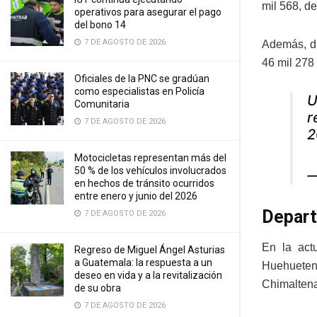
mil 568, de
operativos para asegurar el pago
del bono 14
7 DE AGOSTO DE 2026
Además, du
46 mil 278
Oficiales de la PNC se gradúan
como especialistas en Policía
U
Comunitaria
r
7 DE AGOSTO DE 2026
2
Motocicletas representan más del
50 % de los vehículos involucrados
—
en hechos de tránsito ocurridos
entre enero y junio del 2026
Depart
7 DE AGOSTO DE 2026
En la act
Regreso de Miguel Ángel Asturias
a Guatemala: la respuesta a un
Huehueten
deseo en vida y a la revitalización
Chimaltena
de su obra
7 DE AGOSTO DE 2026