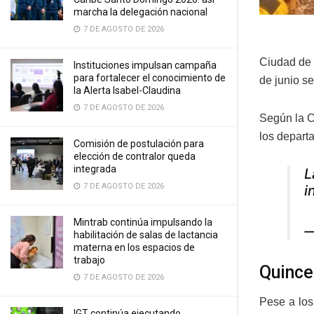
marcha la delegación nacional
7 DE AGOSTO DE 2026
Ciudad de
Instituciones impulsan campaña
para fortalecer el conocimiento de
de junio s
la Alerta Isabel-Claudina
7 DE AGOSTO DE 2026
Según la C
los depart
Comisión de postulación para
elección de contralor queda
integrada
L
7 DE AGOSTO DE 2026
i
Mintrab continúa impulsando la
—
habilitación de salas de lactancia
materna en los espacios de
trabajo
Quince
7 DE AGOSTO DE 2026
Pese a los
IGT continúa ejecutando