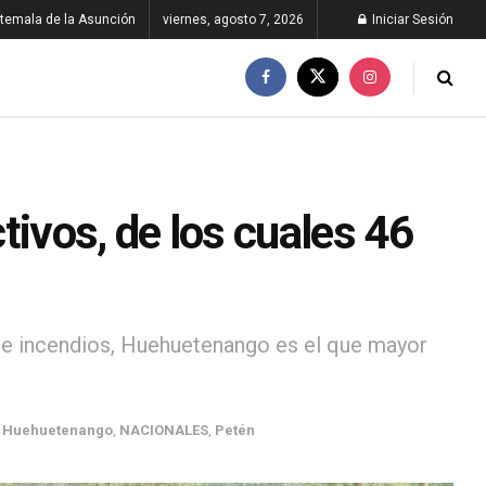
temala de la Asunción
viernes, agosto 7, 2026
Iniciar Sesión
tivos, de los cuales 46
e incendios, Huehuetenango es el que mayor
,
Huehuetenango
,
NACIONALES
,
Petén