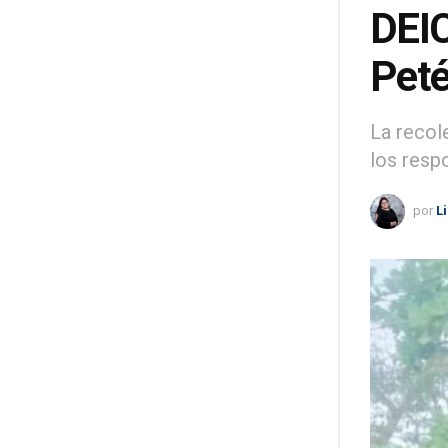
DEIC
Peté
La recol
los resp
por
L