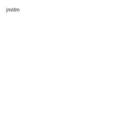
jm/dm
Etiquetas:
MSPAS
prevención de embarazos en adolescentes
AGN.GT - 2021
Sitio web desarrollado por:
SCSPR