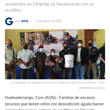
residentes en Chiantla, se favorecerán con un
ecofiltro.
por
AGN
3 de junio de 2021
La Embajada de Estados Unidos en Guatemala donó los ecofiltros. /Foto:
Marta María Velasco
Huehuetenango, 3 jun (AGN).- Familias de escasos
recursos que tienen niños con desnutrición aguda fueron