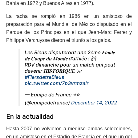
Bahía en 1972 y Buenos Aires en 1977).
La racha se rompió en 1986 en un amistoso de
preparación para el Mundial de México disputado en el
Parque de los Príncipes en el que Jean-Marc Ferrer y
Philippe Vercruysse dieron el triunfo a los galos.
Les Bleus disputeront une 2ème 𝐅𝐢𝐧𝐚𝐥𝐞
𝐝𝐞 𝐂𝐨𝐮𝐩𝐞 𝐝𝐮 𝐌𝐨𝐧𝐝𝐞 d’affilée ! 🙌
RDV dimanche pour un match qui peut
devenir 𝐇𝐈𝐒𝐓𝐎𝐑𝐈𝐐𝐔𝐄 🤩
#FiersdetreBleus
pic.twitter.com/7p3vrmzaIr
— Equipe de France ⭐⭐
(@equipedefrance)
December 14, 2022
En la actualidad
Hasta 2007 no volvieron a medirse ambas selecciones,
en un amistoso en el Estadio de Francia en el que un gol