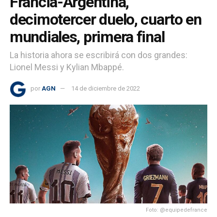
Francia-Argentina,
decimotercer duelo, cuarto en
mundiales, primera final
La historia ahora se escribirá con dos grandes:
Lionel Messi y Kylian Mbappé.
por
AGN
14 de diciembre de 2022
Foto: @equipedefrance