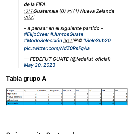
de la FIFA.
🇬🇹Guatemala (0) 🆚 (1) Nueva Zelanda
🇳🇿
– a pensar en el siguiente partido –
#ElijoCreer
#JuntosGuate
#ModoSelección
🇬🇹💙⚽️
#SeleSub20
pic.twitter.com/NdZ0RsFqAa
— FEDEFUT GUATE (@fedefut_oficial)
May 20, 2023
Tabla grupo A