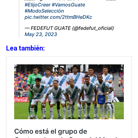
#ElijoCreer
#VamosGuate
#ModoSelección
pic.twitter.com/2ttmBHeDKc
— FEDEFUT GUATE (@fedefut_oficial)
May 23, 2023
Lea también: