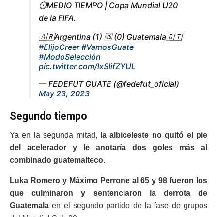
⏱️MEDIO TIEMPO | Copa Mundial U20
de la FIFA.
🇦🇷Argentina (1) 🆚 (0) Guatemala🇬🇹
#ElijoCreer
#VamosGuate
#ModoSelección
pic.twitter.com/lxSIifZYUL
— FEDEFUT GUATE (@fedefut_oficial)
May 23, 2023
Segundo tiempo
Ya en la segunda mitad,
la albiceleste no quitó el pie
del acelerador y le anotaría dos goles más al
combinado guatemalteco.
Luka Romero y Máximo Perrone al 65 y 98 fueron los
que culminaron y sentenciaron la derrota de
Guatemala
en el segundo partido de la fase de grupos