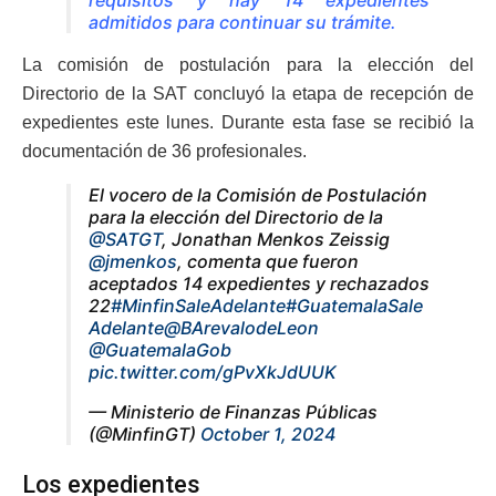
admitidos para continuar su trámite.
La comisión de postulación para la elección del
Directorio de la SAT concluyó la etapa de recepción de
expedientes este lunes. Durante esta fase se recibió la
documentación de 36 profesionales.
El vocero de la Comisión de Postulación
para la elección del Directorio de la
@SATGT
, Jonathan Menkos Zeissig
@jmenkos
, comenta que fueron
aceptados 14 expedientes y rechazados
22
#MinfinSaleAdelante
#GuatemalaSale
Adelante
@BArevalodeLeon
@GuatemalaGob
pic.twitter.com/gPvXkJdUUK
— Ministerio de Finanzas Públicas
(@MinfinGT)
October 1, 2024
Los expedientes