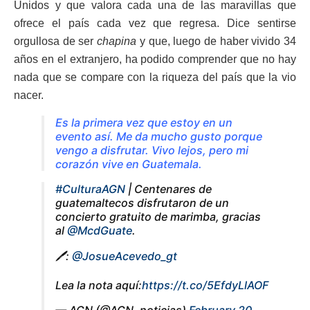
Unidos y que valora cada una de las maravillas que
ofrece el país cada vez que regresa. Dice sentirse
orgullosa de ser
chapina
y que, luego de haber vivido 34
años en el extranjero, ha podido comprender que no hay
nada que se compare con la riqueza del país que la vio
nacer.
Es la primera vez que estoy en un
evento así. Me da mucho gusto porque
vengo a disfrutar. Vivo lejos, pero mi
corazón vive en Guatemala.
#CulturaAGN
| Centenares de
guatemaltecos disfrutaron de un
concierto gratuito de marimba, gracias
al
@McdGuate
.
🖊️:
@JosueAcevedo_gt
Lea la nota aquí:
https://t.co/5EfdyLlAOF
— AGN (@AGN_noticias)
February 20,