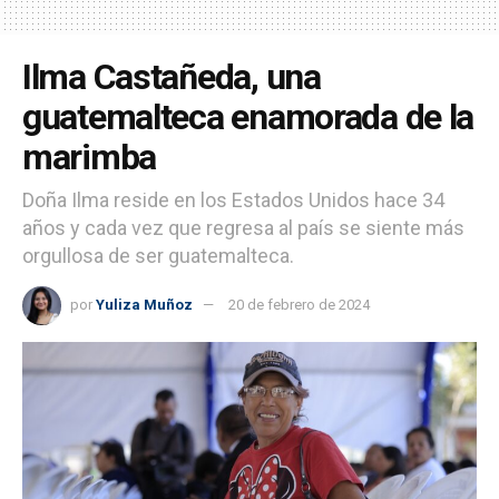
Ilma Castañeda, una
guatemalteca enamorada de la
marimba
Doña Ilma reside en los Estados Unidos hace 34
años y cada vez que regresa al país se siente más
orgullosa de ser guatemalteca.
por
Yuliza Muñoz
20 de febrero de 2024