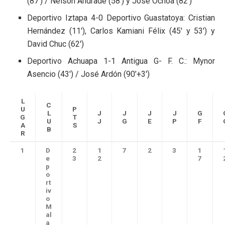
(87’) / Nelson Andrade (58’) y José Ochoa (82’)
Deportivo Iztapa 4-0 Deportivo Guastatoya: Cristian
Hernández (11′), Carlos Kamiani Félix (45′ y 53′) y
David Chuc (62′)
Deportivo Achuapa 1-1 Antigua G- F. C.: Mynor
Asencio (43′) / José Ardón (90’+3′)
L
C
U
P
L
J
J
J
J
G
G
T
U
J
G
E
P
F
A
S
B
R
1
D
2
1
7
2
3
1
e
3
2
7
p
o
rt
iv
o
M
al
a