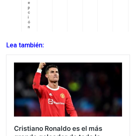
e
p
c
i
ó
n
Lea también: