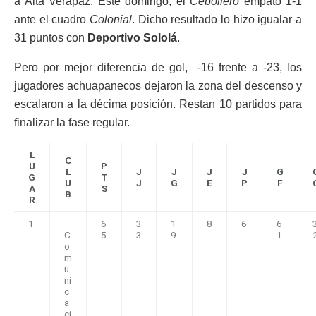
a Alta Verapaz. Este domingo, el
Cebollero
empató 1-1
ante el cuadro
Colonial
. Dicho resultado lo hizo igualar a
31 puntos con
Deportivo Sololá
.
Pero por mejor diferencia de gol, -16 frente a -23, los
jugadores achuapanecos dejaron la zona del descenso y
escalaron a la décima posición. Restan 10 partidos para
finalizar la fase regular.
L
C
U
P
L
J
J
J
J
G
G
T
U
J
G
E
P
F
A
S
B
R
1
6
3
1
8
6
6
C
5
3
9
1
o
m
u
ni
c
a
ci