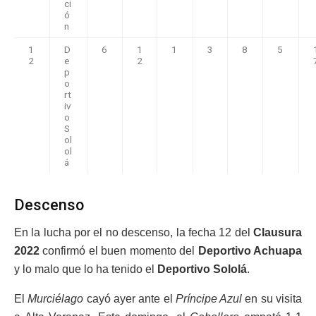
ci
ó
n
1
D
6
1
1
3
8
5
2
e
2
p
o
rt
iv
o
S
ol
ol
á
Descenso
En la lucha por el no descenso, la fecha 12 del
Clausura
2022
confirmó el buen momento del
Deportivo Achuapa
y lo malo que lo ha tenido el
Deportivo Sololá
.
El
Murciélago
cayó ayer ante el
Príncipe Azul
en su visita