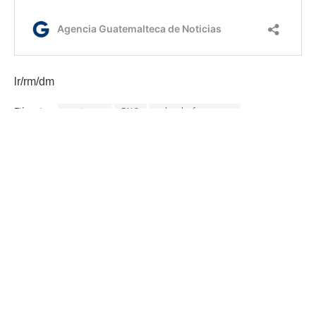
lr/rm/dm
Etiquetas:
capturas
PNC
robo de furgones
Seguridad
AGN.GT - 2021