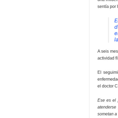
sentía por
E
d
e
l
A seis mes
actividad 
El seguim
enfermedad
el doctor 
Ese es el 
atenderse 
sometan a 