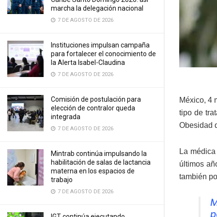
marcha la delegación nacional
7 DE AGOSTO DE 2026
Instituciones impulsan campaña
para fortalecer el conocimiento de
la Alerta Isabel-Claudina
7 DE AGOSTO DE 2026
Comisión de postulación para
México, 4 
elección de contralor queda
tipo de tr
integrada
Obesidad q
7 DE AGOSTO DE 2026
La médica 
Mintrab continúa impulsando la
habilitación de salas de lactancia
últimos año
materna en los espacios de
también po
trabajo
7 DE AGOSTO DE 2026
M
p
IGT continúa ejecutando