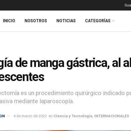
Gua
INICIO
NOSOTROS
NOTICIAS
CATEGORÍAS
gía de manga gástrica, al a
escentes
ectomía es un procedimiento quirúrgico indicado pa
asiva mediante laparoscopía.
GN
4 de marzo de 2022
en
Ciencia y Tecnología
,
INTERNACIONALES