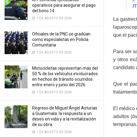
m
operativos para asegurar el pago
del bono 14
7 DE AGOSTO DE 2026
La gastrec
laparoscop
Oficiales de la PNC se gradúan
que el paci
como especialistas en Policía
Comunitaria
Para ser s
7 DE AGOSTO DE 2026
y otros ex
candidato a
Motocicletas representan más del
50 % de los vehículos involucrados
en hechos de tránsito ocurridos
Que el pac
entre enero y junio del 2026
tratamiento
7 DE AGOSTO DE 2026
Regreso de Miguel Ángel Asturias
El médico 
a Guatemala: la respuesta a un
adultos jó
deseo en vida y a la revitalización
tempranas
de su obra
7 DE AGOSTO DE 2026