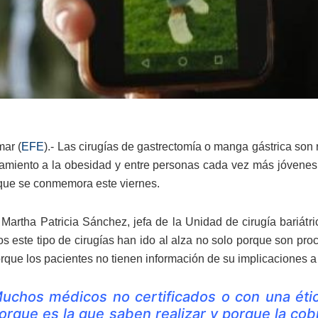
mar (
EFE
).- Las cirugías de gastrectomía o manga gástrica son
atamiento a la obesidad y entre personas cada vez más jóvenes,
ue se conmemora este viernes.
Martha Patricia Sánchez, jefa de la Unidad de cirugía bariátri
s este tipo de cirugías han ido al alza no solo porque son proc
rque los pacientes no tienen información de su implicaciones a
uchos médicos no certificados o con una éti
orque es la que saben realizar y porque la co