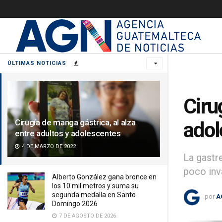
ÚLTIMAS NOTICIAS
Ciru
Cirugía de manga gástrica, al alza
adol
entre adultos y adolescentes
4 DE MARZO DE 2022
La gastr
poco inv
Alberto González gana bronce en
los 10 mil metros y suma su
segunda medalla en Santo
por
A
Domingo 2026
7 DE AGOSTO DE 2026