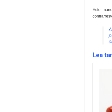
Este manej
contrarrest
A
p
c
Lea ta