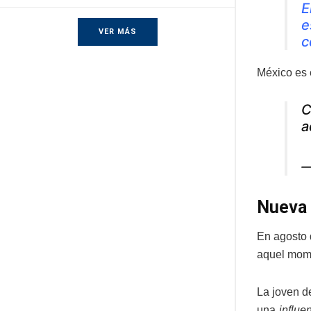
E
e
VER MÁS
c
México es 
C
a
—
Nueva
En agosto 
aquel mome
La joven d
una
influe