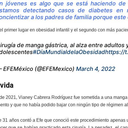
n jóvenes es algo que se está haciendo de
stamos detectando casos de diabetes en 
oncientizar a los padres de familia porque este
el primer lugar en obesidad infantil y el segundo con más paci
irugía de manga gástrica, al alza entre adultos 
dolescentes
#DíaMundialdelaObesidad
https:/
 EFEMéxico (@EFEMexico)
March 4, 2022
 vida
de 2021, Vianey Cabrera Rodríguez fue sometida a una manga g
nto y que no había podido bajar con ningún tipo de régimen al
e 31 años contó a Efe que conoció este procedimiento apenas u
ncer
que se habían practicado esta cirugía. La pesadez, el c