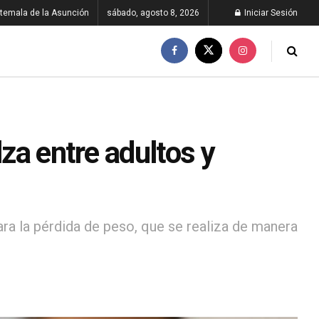
temala de la Asunción
sábado, agosto 8, 2026
Iniciar Sesión
lza entre adultos y
ra la pérdida de peso, que se realiza de manera