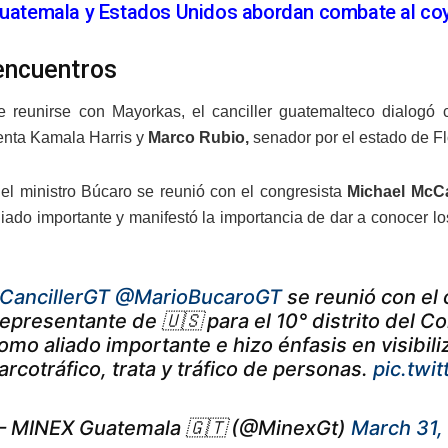
uatemala y Estados Unidos abordan combate al coy
encuentros
 reunirse con Mayorkas, el canciller guatemalteco dialogó
enta Kamala Harris y
Marco Rubio,
senador por el estado de Fl
el ministro Búcaro se reunió con el congresista
Michael McC
iado importante y manifestó la importancia de dar a conocer los
CancillerGT
@MarioBucaroGT
se reunió con el
epresentante de 🇺🇸 para el 10° distrito del C
omo aliado importante e hizo énfasis en visibil
arcotráfico, trata y tráfico de personas.
pic.twi
 MINEX Guatemala 🇬🇹 (@MinexGt)
March 31,