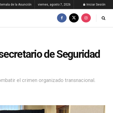
temala de la Asunción
viernes, agosto 7, 2026
Iniciar Sesión
 secretario de Seguridad
mbatir el crimen organizado transnacional.