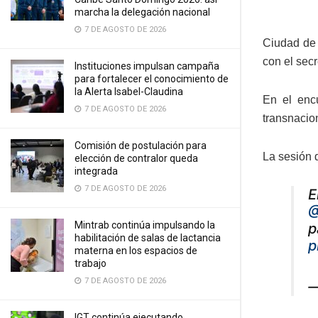
marcha la delegación nacional
7 DE AGOSTO DE 2026
Ciudad de
con el sec
Instituciones impulsan campaña
para fortalecer el conocimiento de
la Alerta Isabel-Claudina
En el encu
7 DE AGOSTO DE 2026
transnacion
Comisión de postulación para
La sesión 
elección de contralor queda
integrada
7 DE AGOSTO DE 2026
E
@
Mintrab continúa impulsando la
p
habilitación de salas de lactancia
p
materna en los espacios de
trabajo
7 DE AGOSTO DE 2026
—
IGT continúa ejecutando