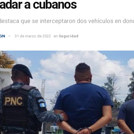
ladar a cubanos
estaca que se interceptaron dos vehículos en donde
GN
31 de marzo de 2022
en
Seguridad