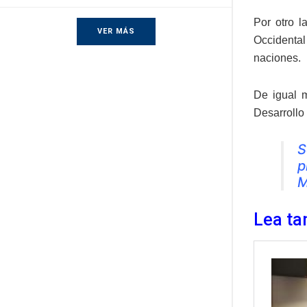
Por otro l
VER MÁS
Occidental
naciones.
De igual m
Desarrollo
S
p
M
Lea ta