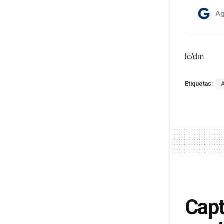
lc/dm
Etiquetas:
Capt