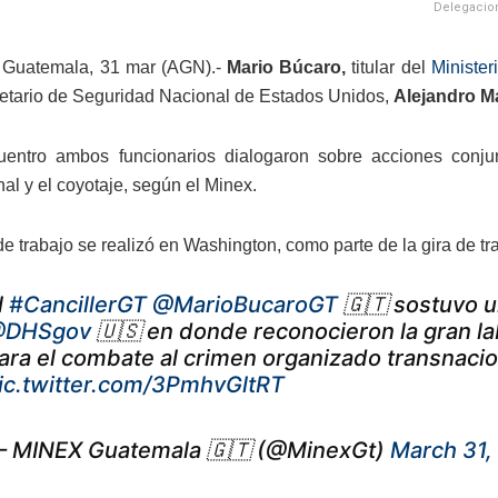
Delegacion
 Guatemala, 31 mar (AGN).-
Mario Búcaro,
titular del
Minister
retario de Seguridad Nacional de Estados Unidos,
Alejandro M
entro ambos funcionarios dialogaron sobre acciones conjun
al y el coyotaje, según el Minex.
de trabajo se realizó en Washington, como parte de la gira de t
l
#CancillerGT
@MarioBucaroGT
🇬🇹 sostuvo 
DHSgov
🇺🇸 en donde reconocieron la gran la
ara el combate al crimen organizado transnaciona
ic.twitter.com/3PmhvGltRT
 MINEX Guatemala 🇬🇹 (@MinexGt)
March 31,