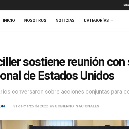
Gua
INICIO
NOSOTROS
NOTICIAS
CATEGORÍAS
iller sostiene reunión con
onal de Estados Unidos
rios conversaron sobre acciones conjuntas para co
GN
31 de marzo de 2022
en
GOBIERNO
,
NACIONALES