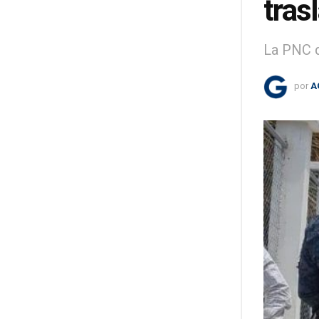
tras
La PNC d
por
A