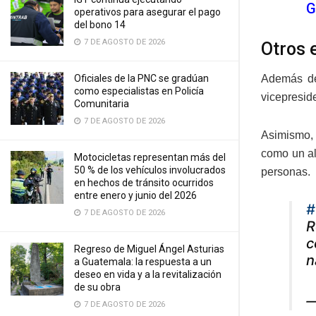
G
operativos para asegurar el pago
del bono 14
7 DE AGOSTO DE 2026
Otros 
Oficiales de la PNC se gradúan
Además de
como especialistas en Policía
vicepresid
Comunitaria
7 DE AGOSTO DE 2026
Asimismo, 
como un al
Motocicletas representan más del
50 % de los vehículos involucrados
personas.
en hechos de tránsito ocurridos
entre enero y junio del 2026
#
7 DE AGOSTO DE 2026
R
c
Regreso de Miguel Ángel Asturias
n
a Guatemala: la respuesta a un
deseo en vida y a la revitalización
de su obra
—
7 DE AGOSTO DE 2026