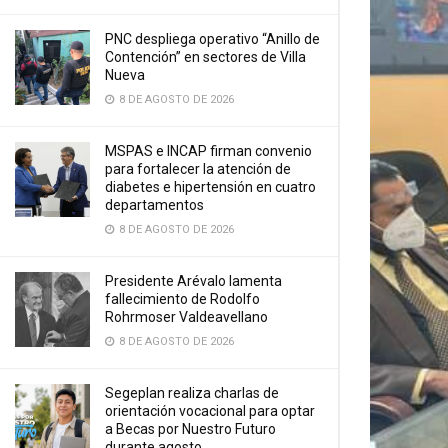
PNC despliega operativo “Anillo de
Contención” en sectores de Villa
Nueva
8 DE AGOSTO DE 2026
MSPAS e INCAP firman convenio
para fortalecer la atención de
diabetes e hipertensión en cuatro
departamentos
8 DE AGOSTO DE 2026
Presidente Arévalo lamenta
fallecimiento de Rodolfo
Rohrmoser Valdeavellano
8 DE AGOSTO DE 2026
Segeplan realiza charlas de
orientación vocacional para optar
a Becas por Nuestro Futuro
durante agosto