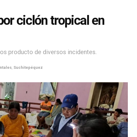
or ciclón tropical en
s producto de diversos incidentes.
ntales
,
Suchitepéquez