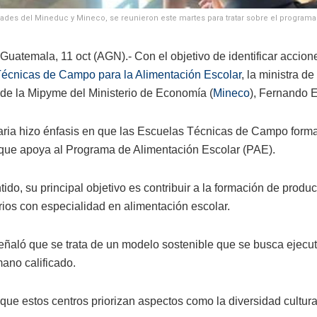
dades del Mineduc y Mineco, se reunieron este martes para tratar sobre el program
uatemala, 11 oct (AGN).- Con el objetivo de identificar acciones
écnicas de Campo para la Alimentación Escolar
, la ministra d
 de la Mipyme del Ministerio de Economía (
Mineco
), Fernando 
aria hizo énfasis en que las Escuelas Técnicas de Campo forma
que apoya al Programa de Alimentación Escolar (PAE).
ido, su principal objetivo es contribuir a la formación de produ
ios con especialidad en alimentación escolar.
ñaló que se trata de un modelo sostenible que se busca ejecuta
mano calificado.
que estos centros priorizan aspectos como la diversidad cultur