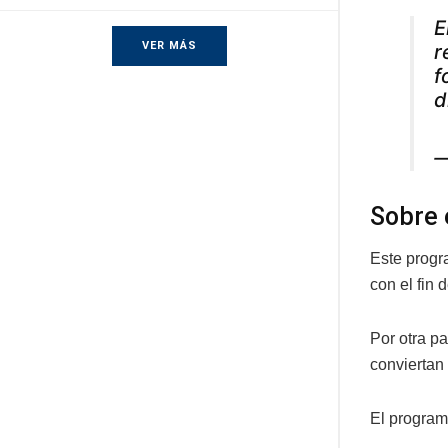
E
VER MÁS
r
f
d
—
Sobre 
Este progra
con el fin
Por otra p
conviertan
El program