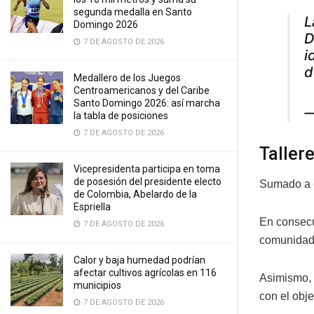
segunda medalla en Santo
L
Domingo 2026
D
7 DE AGOSTO DE 2026
i
d
Medallero de los Juegos
Centroamericanos y del Caribe
Santo Domingo 2026: así marcha
—
la tabla de posiciones
7 DE AGOSTO DE 2026
Taller
Vicepresidenta participa en toma
de posesión del presidente electo
Sumado a e
de Colombia, Abelardo de la
Espriella
En consecue
7 DE AGOSTO DE 2026
comunidade
Calor y baja humedad podrían
afectar cultivos agrícolas en 116
Asimismo, 
municipios
con el obj
7 DE AGOSTO DE 2026