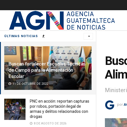
ÚLTIMAS NOTICIAS
Busc
Buscan fortalecer Escuelas Técnicas
de Campo para la Alimentación
Alim
Escolar
11 DE OCTUBRE DE 2022
Minister
PNC en acción: reportan capturas
por
A
por robos, portación ilegal de
armas y delitos relacionados con
drogas
8 DE AGOSTO DE 2026