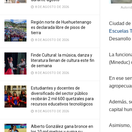
8 DE AGOSTO DE 2026
Autori
Región norte de Huehuetenango
Ciudad de G
es declarada libre de pisos de
Escuelas T
tierra
Desarrollo
8 DE AGOSTO DE 2026
La funcion
Finde Cultural: la música, danza y
literatura llenan de cultura este fin
(Mineduc) 
de semana
8 DE AGOSTO DE 2026
En ese sent
agropecuar
Estudiantes y docentes de
diversificado del sector público
recibirán 2 mil 600 quetzales para
Además, se
recursos educativos tecnológicos
capital hu
8 DE AGOSTO DE 2026
Asimismo, 
Alberto González gana bronce en
los 10 mil metros y suma su