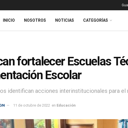
Gua
INICIO
NOSOTROS
NOTICIAS
CATEGORÍAS
an fortalecer Escuelas Té
entación Escolar
ios identifican acciones interinstitucionales para 
GN
11 de octubre de 2022
en
Educación