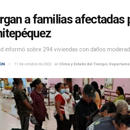
rgan a familias afectadas p
itepéquez
d informó sobre 294 viviendas con daños moderado
GN
11 de octubre de 2022
en
Clima y Estado del Tiempo
,
Departame