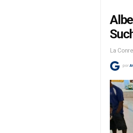
Albe
Such
La Conre
por
A