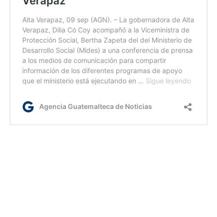
ym/ir/dm
Etiquetas:
Mides
Veteranos militares