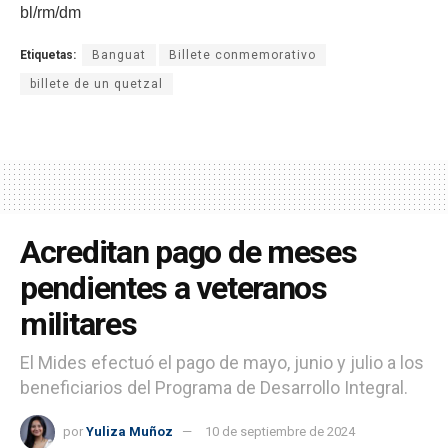
bl/rm/dm
Etiquetas:
Banguat
Billete conmemorativo
billete de un quetzal
Acreditan pago de meses
pendientes a veteranos
militares
El Mides efectuó el pago de mayo, junio y julio a los
beneficiarios del Programa de Desarrollo Integral.
por
Yuliza Muñoz
10 de septiembre de 2024