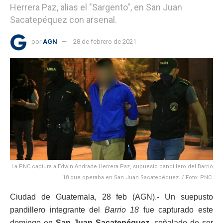
Herrera Paz, alias el "Sargento", en San Juan
Sacatepéquez con arsenal.
por
AGN
28 de febrero de 2021
La PNC captura a Edwin Andrade Herrera Paz, supuesto pandillero del Barrio
18 que operaba en San Juan Sacatepéquez. / Foto: PNC.
Ciudad de Guatemala, 28 feb (AGN).- Un suepusto
pandillero integrante del
Barrio 18
fue capturado este
domingo en
San Juan Sacatepéquez
, señalado de ser