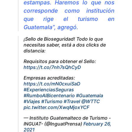
estampas. Haremos lo que nos
corresponde como institución
que rige el turismo en
Guatemala”, agregó.
¡Sello de Bioseguridad! Todo lo que
necesitas saber, está a dos clicks de
distancia:
Requisitos para obtener el Sello:
https://t.co/7nh7sQhCyD
Empresas acreditadas:
https://t.co/mN0cxuiSaD
#ExperienciasSeguras
#RumboAlBicentenario
#Guatemala
#Viajes
#Turismo
#Travel
@WTTC
pic.twitter.com/XwqMjoxYCF
— Instituto Guatemalteco de Turismo -
INGUAT- (@InguatPrensa)
February 26,
2021