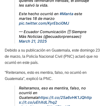
quienes terminaron heridas, el blindaje
les salvó la vida.
Este hecho ocurrió en
#Manta
este
martes 18 de marzo
pic.twitter.com/KyrEbci0MJ
— Ecuador Comunicación 🛜 Siempre
Más Noticias (@ecuadorprensaec)
March 21, 2025
Debido a su publicación en Guatemala, este domingo 23
de marzo, la Policía Nacional Civil (PNC) aclaró que no
ocurrió en este país.
“Reiteramos, esto es mentira, falso, no ocurrió en
Guatemala”, explicó la PNC.
Reiteramos, eso es mentira, falso, no
ocurrió en
Guatemala
https://t.co/25a6vHK1JQ
http
s://t.co/uEhXdL7hq2