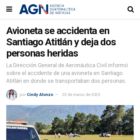
Avioneta se accidenta en
Santiago Atitlán y deja dos
personas heridas
La Dirección General de Aeronáutica Civil informó
sobre el accidente de una avioneta en Santiago
Atitlán en donde se transportaban dos personas.
por
Cindy Alonzo
23 de marzo de 2025