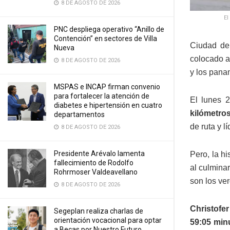
8 DE AGOSTO DE 2026
El
PNC despliega operativo “Anillo de
Contención” en sectores de Villa
Ciudad de
Nueva
colocado a 
8 DE AGOSTO DE 2026
y los pana
MSPAS e INCAP firman convenio
para fortalecer la atención de
El lunes 2
diabetes e hipertensión en cuatro
kilómetro
departamentos
de ruta y l
8 DE AGOSTO DE 2026
Presidente Arévalo lamenta
Pero, la h
fallecimiento de Rodolfo
al culmina
Rohrmoser Valdeavellano
son los ve
8 DE AGOSTO DE 2026
Christofe
Segeplan realiza charlas de
orientación vocacional para optar
59:05 min
a Becas por Nuestro Futuro