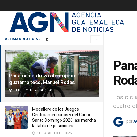
ÚLTIMAS NOTICIAS
Pana
Panamá destroza al campeón
Rod
guatemalteco, Manuel Rodas
31 DE OCTUBRE DE 2020
Los cicl
cuatro e
Medallero de los Juegos
Centroamericanos y del Caribe
Santo Domingo 2026: así marcha
por
A
la tabla de posiciones
8 DE AGOSTO DE 2026