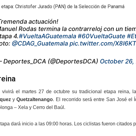
 etapa: Christofer Jurado (PAN) de la Selección de Panamá
Tremenda actuación!
anuel Rodas termina la contrarreloj con un tiem
tapa 4.
#VueltaAGuatemala
#60VueltaGuate
#E
oto:
@CDAG_Guatemala
pic.twitter.com/X8I6
 Deportes_DCA (@DeportesDCA)
October 26,
reina
vivirá el martes 27 de octubre su tradicional etapa reina, l
équez
y
Quetzaltenango
. El recorrido será entre San José el
olonga – Xela y Cerro del Baúl.
tapa dará inicio a las 09:00 horas. Los ciclistas fueron citados 