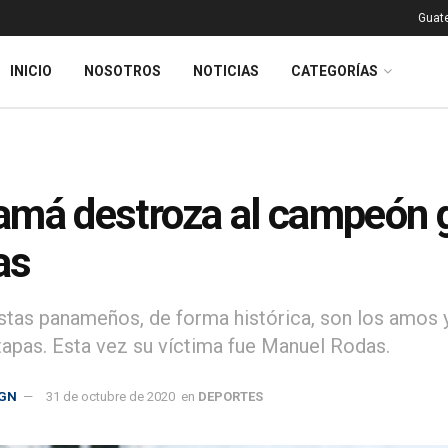
Guat
INICIO
NOSOTROS
NOTICIAS
CATEGORÍAS
má destroza al campeón 
as
istas panameños, de forma histórica, son los amos 
tapas. Esta vez su víctima fue Manuel Rodas.
GN
31 de octubre de 2020
en
DEPORTES