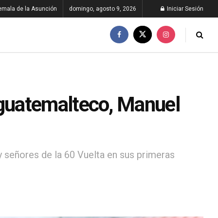
emala de la Asunción
domingo, agosto 9, 2026
Iniciar Sesión
guatemalteco, Manuel
y señores de la 60 Vuelta en sus primeras