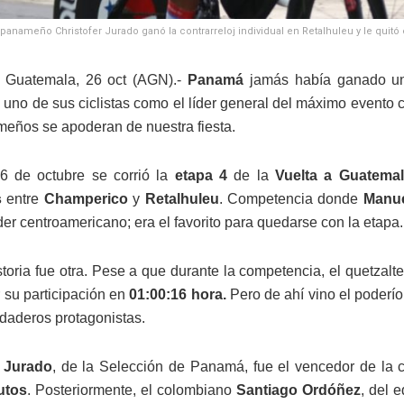
 panameño Christofer Jurado ganó la contrarreloj individual en Retalhuleu y le quit
 Guatemala, 26 oct (AGN).-
Panamá
jamás había ganado u
uno de sus ciclistas como el líder general del máximo evento ci
meños se apoderan de nuestra fiesta.
6 de octubre se corrió la
etapa 4
de la
Vuelta a Guatemal
s
entre
Champerico
y
Retalhuleu
. Competencia donde
Manue
íder centroamericano; era el favorito para quedarse con la etapa.
istoria fue otra. Pese a que durante la competencia, el quetzal
r su participación en
01:00:16 hora.
Pero de ahí vino el poderío
rdaderos protagonistas.
r Jurado
, de la Selección de Panamá, fue el vencedor de la co
utos
. Posteriormente, el colombiano
Santiago Ordóñez
, del 