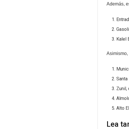
Además, es
Entrad
Gasoli
Kalel 
Asimismo, 
Munici
Santa 
Zunil,
Almolo
Alto E
Lea ta