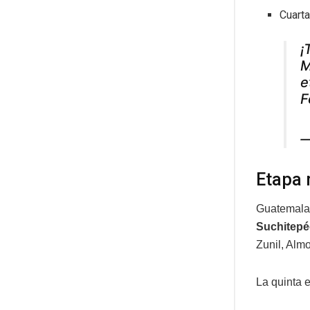
Cuarta
¡
M
e
F
—
Etapa 
Guatemala 
Suchitep
Zunil, Alm
La quinta e