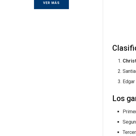
VER MÁS
Clasif
Chris
Santi
Edgar
Los ga
Primer
Segun
Terce