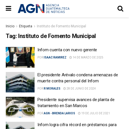
Inicio
Etiqueta
Instituto de Fomento Municipal
Tag:
Instituto de Fomento Municipal
Infom cuenta con nuevo gerente
POR
ISAAC RAMIREZ
14 DE MARZO DE 2025
El presidente Arévalo condena amenazas de
muerte contra personal del Infom
POR
R MORALES
28 DE JUNIO DE 2024
Presidente supervisa avances de planta de
tratamiento en San Marcos
POR
AGN - BRENDA LARIOS
19 DE JULIO DE 2021
Infom logra cifra récord en préstamos para