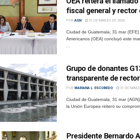
OEA reitera el llamado 
fiscal general y recto
POR
AGN
31 DE MARZO DE 2026
Ciudad de Guatemala, 31 mar (EFE).-
Americanos (OEA) concluyó este marte
...
Grupo de donantes G13 
transparente de rector
POR
MARIANA L. ESCOBEDO
31 DE MARZ
Ciudad de Guatemala, 31 mar (AGN).-
la Unión Europea reiteró su compromi
Presidente Bernardo A