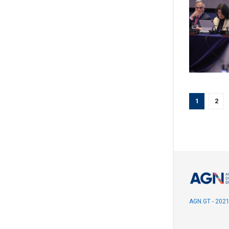
1
2
AGN.GT - 202