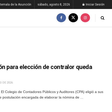
temala de la Asunción
sábado, agosto 8, 2026
Iniciar Sesión
ón para elección de contralor queda
O DE 2026
l Colegio de Contadores Públicos y Auditores (CPA) eligió a sus
e postulación encargada de elaborar la nómina de ...