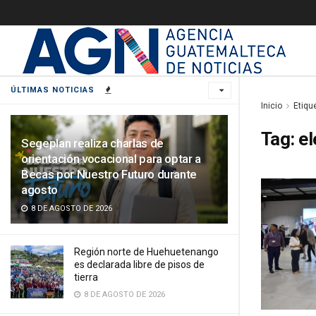
ÚLTIMAS NOTICIAS
Inicio
Etiqu
Tag:
el
Segeplan realiza charlas de
orientación vocacional para optar a
Becas por Nuestro Futuro durante
agosto
8 DE AGOSTO DE 2026
Región norte de Huehuetenango
es declarada libre de pisos de
tierra
8 DE AGOSTO DE 2026