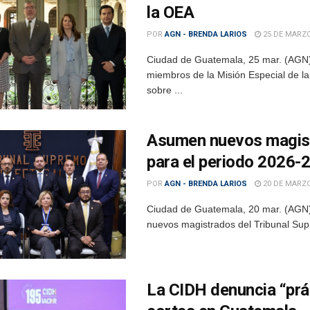
la OEA
POR
AGN - BRENDA LARIOS
25 DE MARZO
Ciudad de Guatemala, 25 mar. (AGN).
miembros de la Misión Especial de l
sobre ...
Asumen nuevos magistr
para el periodo 2026-
POR
AGN - BRENDA LARIOS
20 DE MARZO
Ciudad de Guatemala, 20 mar. (AGN).-
nuevos magistrados del Tribunal Supr
La CIDH denuncia “prác