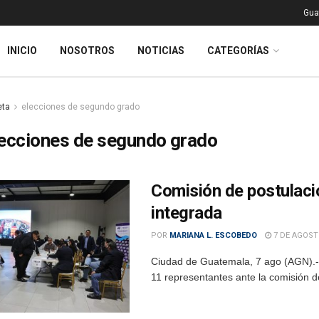
Gua
INICIO
NOSOTROS
NOTICIAS
CATEGORÍAS
eta
elecciones de segundo grado
ecciones de segundo grado
Comisión de postulaci
integrada
POR
MARIANA L. ESCOBEDO
7 DE AGOST
Ciudad de Guatemala, 7 ago (AGN).- E
11 representantes ante la comisión d