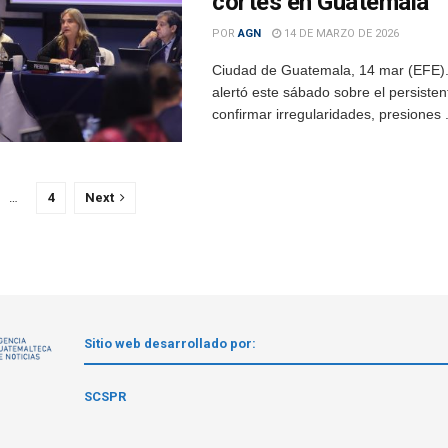
cortes en Guatemala
POR
AGN
14 DE MARZO DE 2026
Ciudad de Guatemala, 14 mar (EFE)
alertó este sábado sobre el persisten
confirmar irregularidades, presiones .
…
4
Next
Sitio web desarrollado por:
1
SCSPR