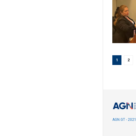
1
2
AGN.GT - 202