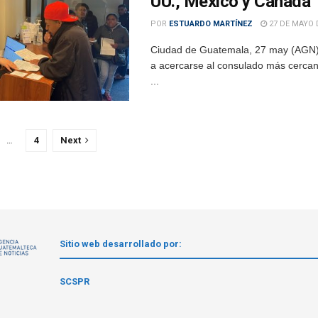
UU., México y Canadá
POR
ESTUARDO MARTÍNEZ
27 DE MAYO 
Ciudad de Guatemala, 27 may (AGN).-
a acercarse al consulado más cercano 
...
…
4
Next
Sitio web desarrollado por:
1
SCSPR