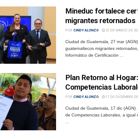
Mineduc fortalece cer
migrantes retornados
POR
CINDY ALONZO
27 DE MARZO DE 20
Ciudad de Guatemala, 27 mar (AGN). 
guatemaltecos migrantes retornados, 
Informático de Certificación ...
Plan Retorno al Hogar
Competencias Laboral
POR
CINDY ALONZO
17 DE DICIEMBRE DE
Ciudad de Guatemala, 17 dic (AGN). 
de Competencias Laborales, a igual 
...