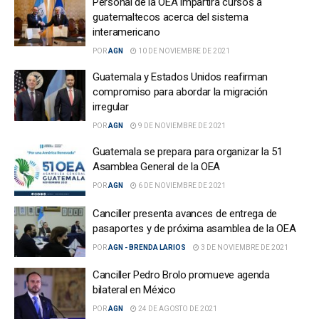
Personal de la OEA impartirá cursos a
guatemaltecos acerca del sistema
interamericano
POR
AGN
10 DE NOVIEMBRE DE 2021
Guatemala y Estados Unidos reafirman
compromiso para abordar la migración
irregular
POR
AGN
9 DE NOVIEMBRE DE 2021
Guatemala se prepara para organizar la 51
Asamblea General de la OEA
POR
AGN
6 DE NOVIEMBRE DE 2021
Canciller presenta avances de entrega de
pasaportes y de próxima asamblea de la OEA
POR
AGN - BRENDA LARIOS
3 DE NOVIEMBRE DE 2021
Canciller Pedro Brolo promueve agenda
bilateral en México
POR
AGN
24 DE AGOSTO DE 2021