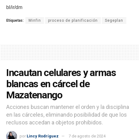
bl/ir/dm
Etiquetas:
Minfin
proceso de planificación
Segeplan
Incautan celulares y armas
blancas en cárcel de
Mazatenango
Acciones buscan mantener el orden y la disciplina
en las cárceles, eliminando posibilidad de que los
reclusos accedan a objetos prohibidos.
por
Lincy Rodríguez
7 de agosto de 2024