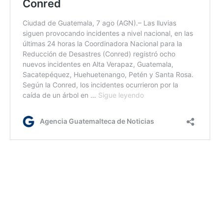
lr/ir/dm
Etiquetas:
Mingob
PNC
requisa
Sistema Penitenciario