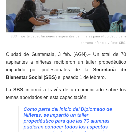
SBS imparte capacitaciones a aspirantes de niñeras para el cuidado de la
primera infancia. / Foto: SBS.
Ciudad de Guatemala, 3 feb. (AGN).– Un total de 70
aspirantes a niñeras recibieron un taller propedéutico
impartido por profesionales de la
Secretaría de
Bienestar Social (SBS)
el pasado 1 de febrero.
La
SBS
informó a través de un comunicado sobre los
temas abordados en esta capacitación:
Como parte del inicio del Diplomado de
Niñeras, se impartió un taller
propedéutico para que las 70 alumnas
pudieran conocer todos los aspectos