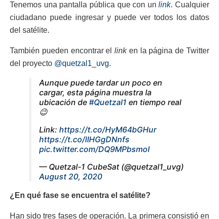
Tenemos una pantalla pública que con un
link
. Cualquier
ciudadano puede ingresar y puede ver todos los datos
del satélite.
También pueden encontrar el
link
en la página de Twitter
del proyecto
@quetzal1_uvg
.
Aunque puede tardar un poco en
cargar, esta página muestra la
ubicación de
#Quetzal1
en tiempo real
😉
Link:
https://t.co/HyM64bGHur
https://t.co/lIHGgDNnfs
pic.twitter.com/DQ9MPbsmoI
— Quetzal-1 CubeSat (@quetzal1_uvg)
August 20, 2020
¿En qué fase se encuentra el satélite?
Han sido tres fases de operación. La primera consistió en