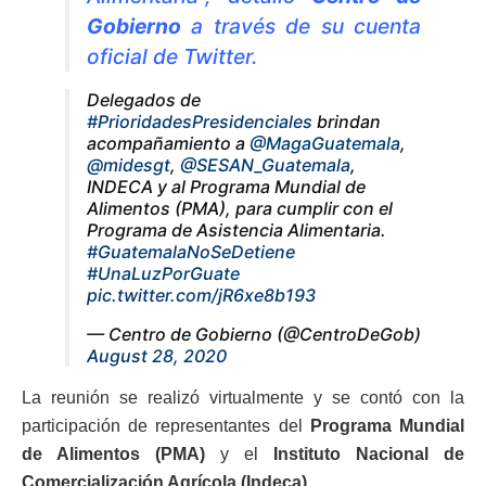
Gobierno
a través de su cuenta
oficial de Twitter.
Delegados de
#PrioridadesPresidenciales
brindan
acompañamiento a
@MagaGuatemala
,
@midesgt
,
@SESAN_Guatemala
,
INDECA y al Programa Mundial de
Alimentos (PMA), para cumplir con el
Programa de Asistencia Alimentaria.
#GuatemalaNoSeDetiene
#UnaLuzPorGuate
pic.twitter.com/jR6xe8b193
— Centro de Gobierno (@CentroDeGob)
August 28, 2020
La reunión se realizó virtualmente y se contó con la
participación de representantes del
Programa Mundial
de Alimentos
(PMA)
y el
Instituto Nacional de
Comercialización Agrícola (Indeca).