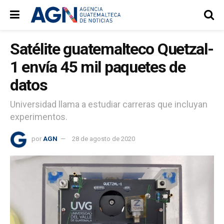
Satélite guatemalteco Quetzal-
1 envía 45 mil paquetes de
datos
Universidad llama a estudiar carreras que incluyan
experimentos.
por
AGN
28 de agosto de 2020