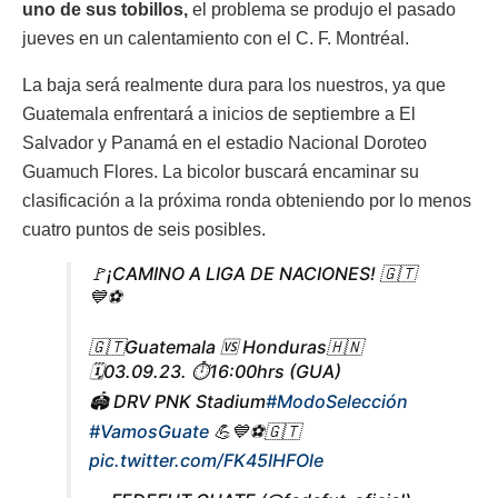
uno de sus tobillos,
el problema se produjo el pasado
jueves en un calentamiento con el C. F. Montréal.
La baja será realmente dura para los nuestros, ya que
Guatemala enfrentará a inicios de septiembre a El
Salvador y Panamá en el estadio Nacional Doroteo
Guamuch Flores. La bicolor buscará encaminar su
clasificación a la próxima ronda obteniendo por lo menos
cuatro puntos de seis posibles.
🚩¡CAMINO A LIGA DE NACIONES! 🇬🇹
💙⚽️
🇬🇹Guatemala 🆚 Honduras🇭🇳
🗓03.09.23. ⏱️16:00hrs (GUA)
🏟 DRV PNK Stadium
#ModoSelección
#VamosGuate
💪💙⚽️🇬🇹
pic.twitter.com/FK45IHFOle