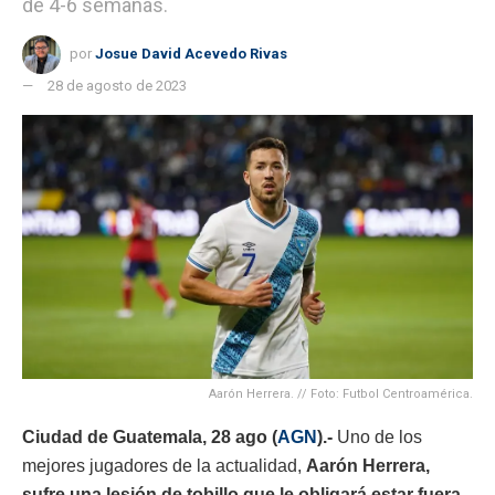
de 4-6 semanas.
por
Josue David Acevedo Rivas
28 de agosto de 2023
Aarón Herrera. // Foto: Futbol Centroamérica.
Ciudad de Guatemala, 28 ago (
AGN
).-
Uno de los
mejores jugadores de la actualidad,
Aarón Herrera,
sufre una lesión de tobillo que le obligará estar fuera