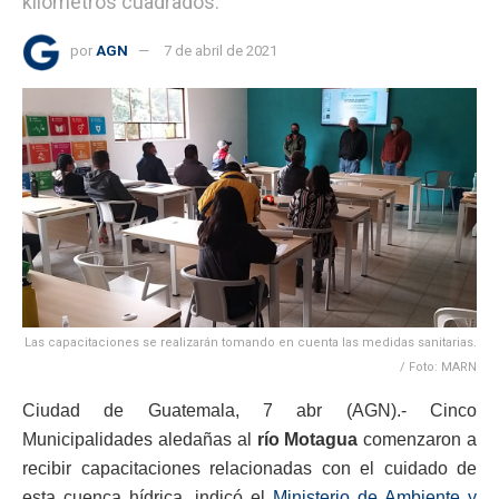
kilómetros cuadrados.
por
AGN
7 de abril de 2021
Las capacitaciones se realizarán tomando en cuenta las medidas sanitarias.
/ Foto: MARN
Ciudad de Guatemala, 7 abr (AGN).- Cinco
Municipalidades aledañas al
río Motagua
comenzaron a
recibir capacitaciones relacionadas con el cuidado de
esta cuenca hídrica, indicó el
Ministerio de Ambiente y