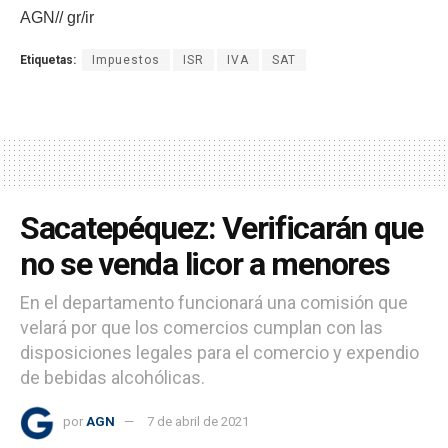
AGN// gr/ir
Etiquetas:
Impuestos
ISR
IVA
SAT
Sacatepéquez: Verificarán que
no se venda licor a menores
En el departamento funcionará una comisión que
velará por que los comercios cumplan con las
disposiciones legales para el comercio y expendio
de bebidas alcohólicas.
por
AGN
7 de abril de 2021