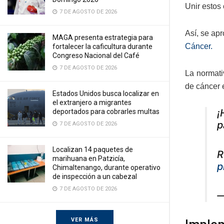
Unir estos 
7 DE AGOSTO DE 2026
Así, se ap
MAGA presenta estrategia para
Cáncer.
fortalecer la caficultura durante
Congreso Nacional del Café
7 DE AGOSTO DE 2026
La normati
de cáncer 
Estados Unidos busca localizar en
el extranjero a migrantes
¡
deportados para cobrarles multas
p
7 DE AGOSTO DE 2026
Localizan 14 paquetes de
R
marihuana en Patzicía,
p
Chimaltenango, durante operativo
de inspección a un cabezal
7 DE AGOSTO DE 2026
—
VER MÁS