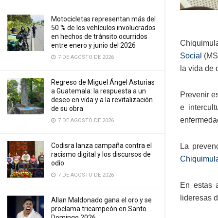
Motocicletas representan más del
50 % de los vehículos involucrados
en hechos de tránsito ocurridos
Chiquimula
entre enero y junio del 2026
Social
(MSP
7 DE AGOSTO DE 2026
la vida de
Regreso de Miguel Ángel Asturias
a Guatemala: la respuesta a un
Prevenir e
deseo en vida y a la revitalización
e intercu
de su obra
enfermedad
7 DE AGOSTO DE 2026
Codisra lanza campaña contra el
La prevenc
racismo digital y los discursos de
Chiquimul
odio
7 DE AGOSTO DE 2026
En estas a
lideresas 
Allan Maldonado gana el oro y se
proclama tricampeón en Santo
Domingo 2026