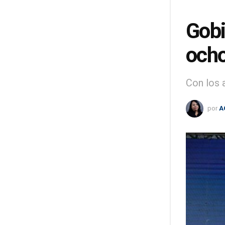
Gobi
ocho
Con los 
por
A