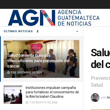
ÚLTIMAS NOTICIAS
Salu
Salud fomenta diálogos
interculturales para prevención del
del 
cáncer
7 DE DICIEMBRE DE 2024
Prevenci
Salud.
Instituciones impulsan campaña
para fortalecer el conocimiento de
la Alerta Isabel-Claudina
por
I
7 DE AGOSTO DE 2026