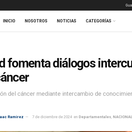
Gua
INICIO
NOSOTROS
NOTICIAS
CATEGORÍAS
d fomenta diálogos intercu
cáncer
ón del cáncer mediante intercambio de conocimient
saac Ramirez
7 de diciembre de 2024
en
Departamentales
,
NACIONA