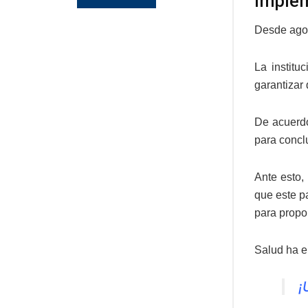
Imple
Desde agos
La institu
garantizar
De acuerdo
para conclu
Ante esto,
que este p
para propo
Salud ha e
¡