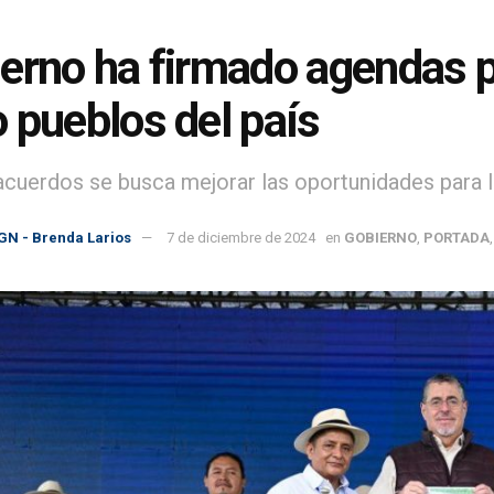
erno ha firmado agendas pa
 pueblos del país
acuerdos se busca mejorar las oportunidades para l
GN - Brenda Larios
7 de diciembre de 2024
en
GOBIERNO
,
PORTADA