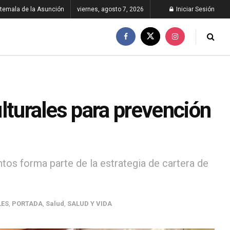
temala de la Asunción
viernes, agosto 7, 2026
Iniciar Sesión
lturales para prevención
os forma parte de la estrategia de cartera de
LES
,
PORTADA
,
Salud
,
SALUD Y VIDA