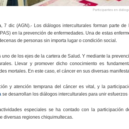
Participantes en diálog
, 7 dic (AGN).- Los diálogos interculturales forman parte de 
AS) en la prevención de enfermedades. Una de estas enfermed
 decenas de personas sin importa lugar o condición social.
s uno de los ejes de la cartera de Salud. Y mediante la preven
lturales. Llevar y promover dicho conocimiento es fundame
es mortales. En este caso, el cáncer en sus diversas manifest
ión y atención temprana del cáncer es vital, y la participac
a
se desarrollan los diálogos interculturales para unir esfuerzos
ctividades especiales se ha contado con la participación d
de diversas regiones chiquimultecas.