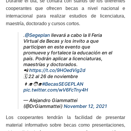
Durante el día, se contará con stands de los diferentes
cooperantes que ofrecen becas a nivel nacional e
internacional para realizar estudios de licenciatura,
maestría, doctorado y cursos cortos.
.
@Segeplan
llevará a cabo la II Feria
Virtual de Becas y los invito a que
participen en este evento que
promueve y fortalece la educación en el
país. Podrán aplicar a licenciaturas,
maestrías y doctorados.
📲
https://t.co/9HOedVig2d
🗓 22 al 26 de noviembre
👩‍🎓🧑‍🎓
#BecasSEGEPLAN
pic.twitter.com/wV6FcTny4H
— Alejandro Giammattei
(@DrGiammattei)
November 12, 2021
Los cooperantes tendrán la facilidad de presentar
material informativo sobre becas como presentaciones,