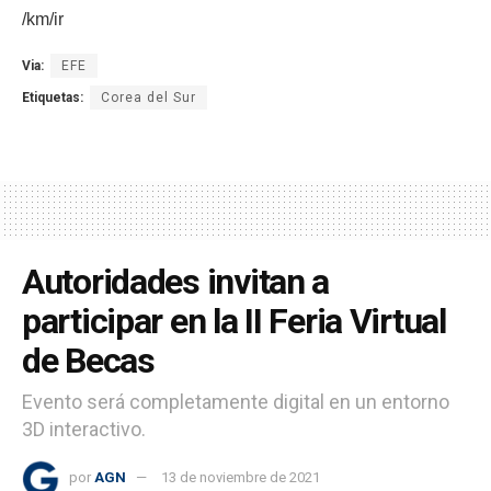
/km/ir
Via:
EFE
Etiquetas:
Corea del Sur
Autoridades invitan a
participar en la II Feria Virtual
de Becas
Evento será completamente digital en un entorno
3D interactivo.
por
AGN
13 de noviembre de 2021