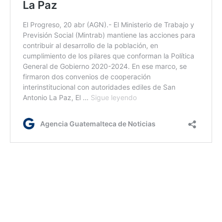
kg/dm
Etiquetas:
Conred
gestión de riesgos
prevención de desastres