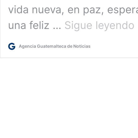
vida nueva, en paz, espe
P
una feliz …
Sigue leyendo
A
G
e
Agencia Guatemalteca de Noticias
m
d
P