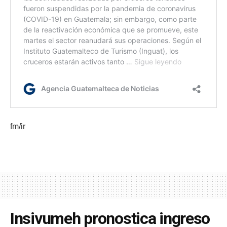
fm/ir
Insivumeh pronostica ingreso