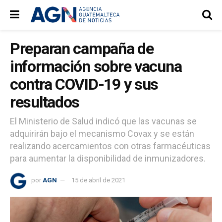
Preparan campaña de
información sobre vacuna
contra COVID-19 y sus
resultados
El Ministerio de Salud indicó que las vacunas se
adquirirán bajo el mecanismo Covax y se están
realizando acercamientos con otras farmacéuticas
para aumentar la disponibilidad de inmunizadores.
por
AGN
15 de abril de 2021