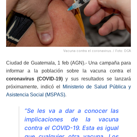
Vacuna contra el coronavirus. / Foto: DCA
Ciudad de Guatemala, 1 feb (AGN).- Una campaña para
informar a la población sobre la vacuna contra el
coronavirus (COVID-19)
y sus resultados se lanzará
próximamente, indicó el
Ministerio de Salud Pública y
Asistencia Social (MSPAS)
.
“Se les va a dar a conocer las
implicaciones de la vacuna
contra el COVID-19. Esta es igual
que cualquier otra vacuna. Los