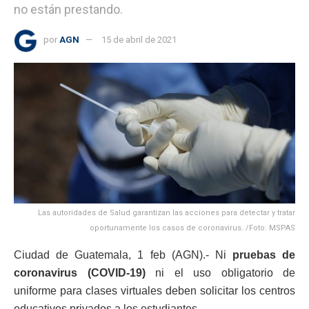
no están prestando.
por
AGN
15 de abril de 2021
Las autoridades de Salud garantizan las acciones para detectar y tratar
oportunamente los casos de coronavirus. /Foto: MSPAS
Ciudad de Guatemala, 1 feb (AGN).- Ni
pruebas de
coronavirus (COVID-19)
ni el uso obligatorio de
uniforme para clases virtuales deben solicitar los centros
educativos privados a los estudiantes.