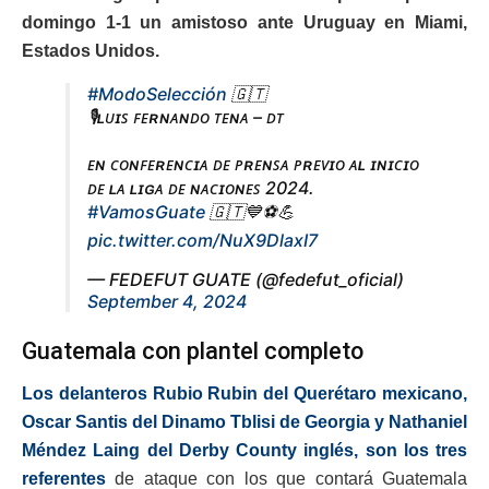
domingo 1-1 un amistoso ante Uruguay en Miami,
Estados Unidos.
#ModoSelección
🇬🇹
🎙️ʟᴜɪꜱ ꜰᴇʀɴᴀɴᴅᴏ ᴛᴇɴᴀ – ᴅᴛ
ᴇɴ ᴄᴏɴꜰᴇʀᴇɴᴄɪᴀ ᴅᴇ ᴘʀᴇɴꜱᴀ ᴘʀᴇᴠɪᴏ ᴀʟ ɪɴɪᴄɪᴏ
ᴅᴇ ʟᴀ ʟɪɢᴀ ᴅᴇ ɴᴀᴄɪᴏɴᴇꜱ 2024.
#VamosGuate
🇬🇹💙⚽️💪
pic.twitter.com/NuX9DlaxI7
— FEDEFUT GUATE (@fedefut_oficial)
September 4, 2024
Guatemala con plantel completo
Los delanteros Rubio Rubin del Querétaro mexicano,
Oscar Santis del Dinamo Tblisi de Georgia y Nathaniel
Méndez Laing del Derby County inglés, son los tres
referentes
de ataque con los que contará Guatemala