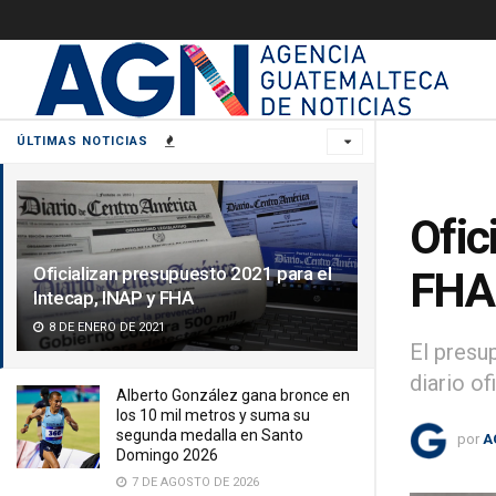
ÚLTIMAS NOTICIAS
Ofic
Oficializan presupuesto 2021 para el
FHA
Intecap, INAP y FHA
8 DE ENERO DE 2021
El presu
diario ofi
Alberto González gana bronce en
los 10 mil metros y suma su
segunda medalla en Santo
por
A
Domingo 2026
7 DE AGOSTO DE 2026