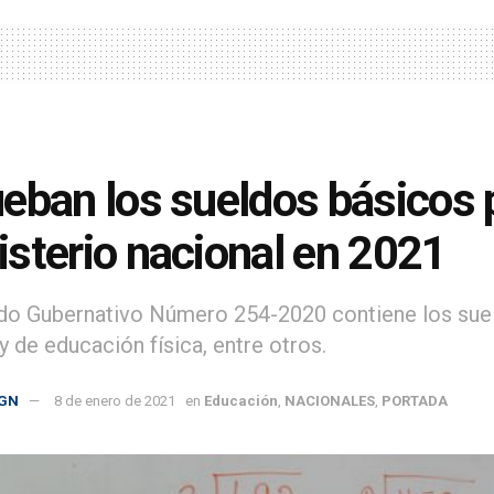
eban los sueldos básicos p
sterio nacional en 2021
do Gubernativo Número 254-2020 contiene los suel
y de educación física, entre otros.
GN
8 de enero de 2021
en
Educación
,
NACIONALES
,
PORTADA