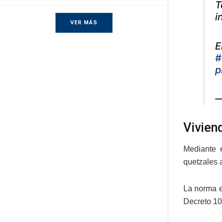
T
i
VER MÁS
E
#
p
—
Vivien
Mediante 
quetzales 
La norma e
Decreto 10