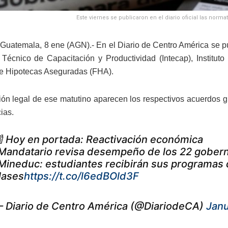
Este viernes se publicaron en el diario oficial las nor
Guatemala, 8 ene (AGN).- En el Diario de Centro América se pu
to Técnico de Capacitación y Productividad (Intecap), Institut
e Hipotecas Aseguradas (FHA).
ión legal de ese matutino aparecen los respectivos acuerdos gu
ias.
 Hoy en portada: Reactivación económica
Mandatario revisa desempeño de los 22 gober
Mineduc: estudiantes recibirán sus programas 
lases
https://t.co/l6edBOld3F
 Diario de Centro América (@DiariodeCA)
Janu