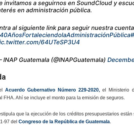
e invitamos a seguirnos en SoundCloud y escu
nterés en administración pública.
ntra al siguiente link para seguir nuestra cuent
40AñosFortaleciendolaAdministraciónPública
#
ic.twitter.com/64UTeSP3U4
 INAP Guatemala (@INAPGuatemala)
Decembe
da
el
Acuerdo Gubernativo Número 229-2020,
el Ministerio 
al FHA. Ahí se incluye el monto para la emisión de seguros.
stipula que la ejecución de los créditos presupuestarios están
1-97 del
Congreso de la República de Guatemala
.