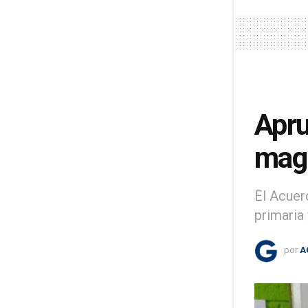
Apru
magi
El Acuer
primaria 
por
A