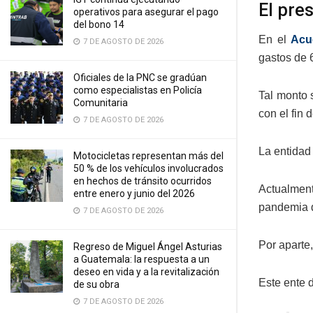
El pre
operativos para asegurar el pago
del bono 14
En el
Acu
7 DE AGOSTO DE 2026
gastos de 
Oficiales de la PNC se gradúan
como especialistas en Policía
Tal monto 
Comunitaria
con el fin
7 DE AGOSTO DE 2026
La entidad
Motocicletas representan más del
50 % de los vehículos involucrados
en hechos de tránsito ocurridos
Actualment
entre enero y junio del 2026
pandemia d
7 DE AGOSTO DE 2026
Por aparte
Regreso de Miguel Ángel Asturias
a Guatemala: la respuesta a un
deseo en vida y a la revitalización
Este ente d
de su obra
7 DE AGOSTO DE 2026