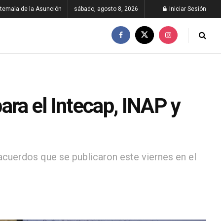
temala de la Asunción
sábado, agosto 8, 2026
Iniciar Sesión
ara el Intecap, INAP y
acuerdos que se publicaron este viernes en el