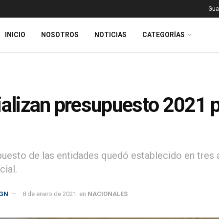
Gua
INICIO
NOSOTROS
NOTICIAS
CATEGORÍAS
ializan presupuesto 2021 p
puesto de las entidades quedó establecido en tres 
cial.
GN
8 de enero de 2021
en
NACIONALES