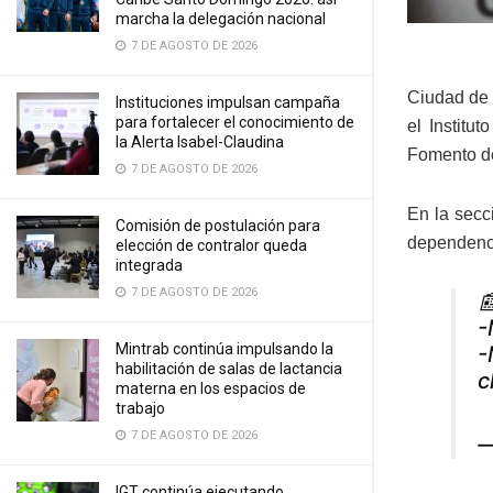
marcha la delegación nacional
7 DE AGOSTO DE 2026
Ciudad de 
Instituciones impulsan campaña
para fortalecer el conocimiento de
el Institu
la Alerta Isabel-Claudina
Fomento d
7 DE AGOSTO DE 2026
En la secc
Comisión de postulación para
dependenc
elección de contralor queda
integrada
7 DE AGOSTO DE 2026

-
Mintrab continúa impulsando la
-
habilitación de salas de lactancia
c
materna en los espacios de
trabajo
7 DE AGOSTO DE 2026
—
IGT continúa ejecutando