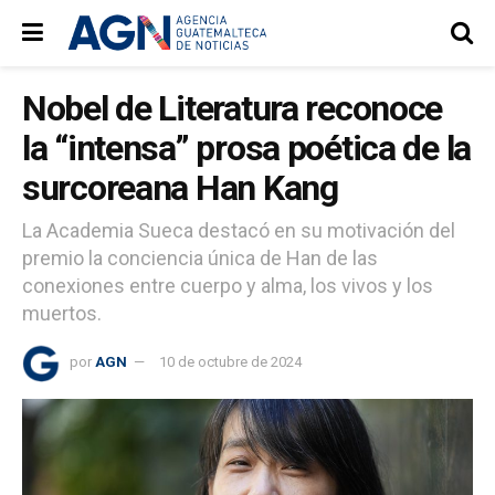
Nobel de Literatura reconoce
la “intensa” prosa poética de la
surcoreana Han Kang
La Academia Sueca destacó en su motivación del
premio la conciencia única de Han de las
conexiones entre cuerpo y alma, los vivos y los
muertos.
por
AGN
10 de octubre de 2024