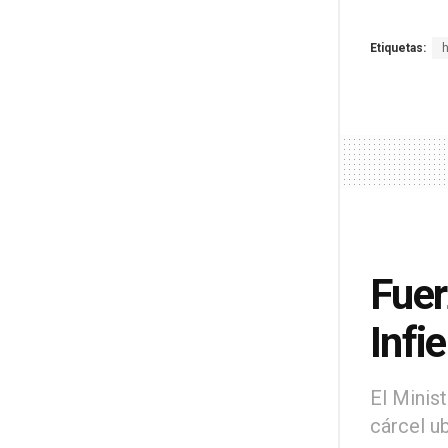
Etiquetas:
Fuer
Infi
El Minis
cárcel u