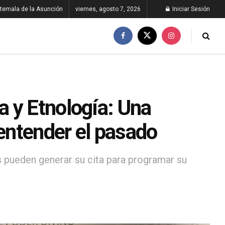
temala de la Asunción
viernes, agosto 7, 2026
Iniciar Sesión
 y Etnología: Una
 entender el pasado
s pueden generar su cita para programar su