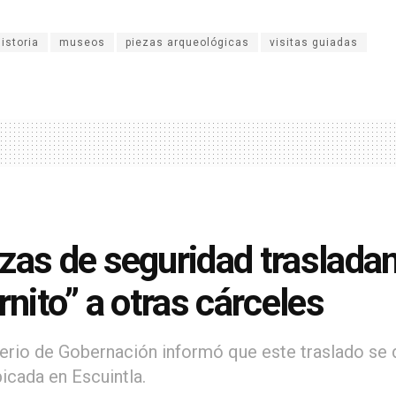
historia
museos
piezas arqueológicas
visitas guiadas
zas de seguridad trasladan
ernito” a otras cárceles
terio de Gobernación informó que este traslado se 
bicada en Escuintla.