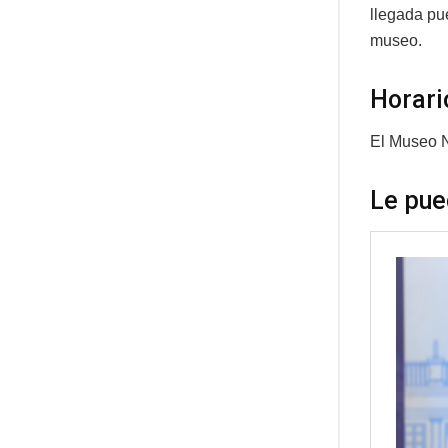
llegada pue
museo.
Horari
El Museo N
Le pue