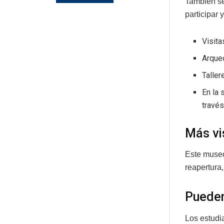
También se
participar 
Visita
Arqueó
Taller
En la 
través
Más vi
Este museo
reapertura,
Pueden
Los estudi