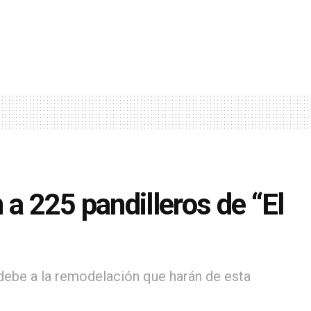
 a 225 pandilleros de “El
debe a la remodelación que harán de esta