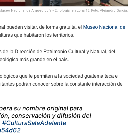
 Museo Nacional de Arqueología y Etnología, en zona 13. Foto: Alejandro García.
l pueden visitar, de forma gratuita, el
Museo Nacional de
turas que habitaron los territorios.
 de la Dirección de Patrimonio Cultural y Natural, del
eológica más grande en el país.
lógicos que le permiten a la sociedad guatemalteca e
isitantes podrán conocer sobre la constante interacción de
pera su nombre original para
ión, conservación y difusión del
.
#CulturaSaleAdelante
Om54d62