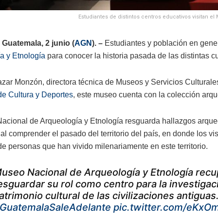
Estudiantes de distintos centros educativos visitan el
Guatemala, 2 junio (
AGN
). –
Estudiantes y población en genera
a y Etnología
para conocer la historia pasada de las distintas cul
azar Monzón, directora técnica de Museos y Servicios Culturales
 de Cultura y Deportes
, este museo cuenta con la colección arqu
acional de Arqueología y Etnología resguarda hallazgos arqueo
al comprender el pasado del territorio del país, en donde los v
de personas que han vivido milenariamente en este territorio.
useo Nacional de Arqueología y Etnología recu
esguardar su rol como centro para la investigac
atrimonio cultural de las civilizaciones antiguas
GuatemalaSaleAdelante
pic.twitter.com/eKx