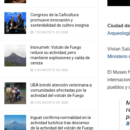
Congreso de la Caficultura
promueve innovación y
sostenibilidad de cultivo insignia
Ciudad de 
7 DE AGOSTO DE 2026
Arqueologí
Insivumeh: Volcán de Fuego
Vivian Sal
reduce su actividad, pero
Ministerio
mantiene explosiones y caída de
ceniza
6 DE AGOSTO DE 2026
El Museo N
internacion
UBA brindó atención veterinaria a
pueblos y 
comunidades afectadas por la
actividad del volcán de Fuego
M
6 DE AGOSTO DE 2026
r
p
Inguat confirma normalidad en la
#
actividad turística tras descenso
de la actividad del volcán de Fuego