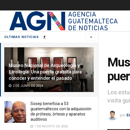
ÚLTIMAS NOTICIAS
Muse
Museo Nacional de Arqueología y
Etnología: Una puerta gratuita para
puer
conocer y entender el pasado
2 DE JUNIO DE 2024
Los estu
visita g
Sosep beneficia a 53
guatemaltecos con la adquisición
de prótesis, órtesis y aparatos
por
E
auditivos
7 DE AGOSTO DE 2026