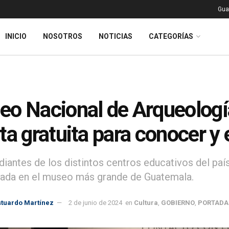
Gua
INICIO
NOSOTROS
NOTICIAS
CATEGORÍAS
o Nacional de Arqueología
ta gratuita para conocer y
diantes de los distintos centros educativos del paí
uiada en el museo más grande de Guatemala.
stuardo Martínez
2 de junio de 2024
en
Cultura
,
GOBIERNO
,
PORTADA