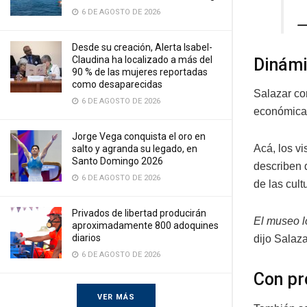
6 DE AGOSTO DE 2026
—
Desde su creación, Alerta Isabel-
Claudina ha localizado a más del
Dinámi
90 % de las mujeres reportadas
como desaparecidas
Salazar com
6 DE AGOSTO DE 2026
económicas
Jorge Vega conquista el oro en
Acá, los v
salto y agranda su legado, en
Santo Domingo 2026
describen 
6 DE AGOSTO DE 2026
de las cul
Privados de libertad producirán
El museo lo
aproximadamente 800 adoquines
diarios
dijo Salaza
6 DE AGOSTO DE 2026
Con pr
VER MÁS