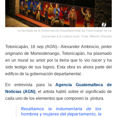
La fachada de la Gobernación Departamental de Totonicapán es un
homenaje a la cultura local. /Foto: Alberto Chaclán
Totonicapán, 16 sep (AGN).- Alexander Ambrocio, pintor
originario de Momostenango, Totonicapán, ha plasmado
en un mural su amor por la tierra que lo vio nacer y ha
sido testigo de sus logros. Esta obra es ahora parte del
edificio de la gobernación departamental.
En entrevista para la
Agencia Guatemalteca de
Noticias (AGN)
, el artista habló sobre el significado de
cada uno de los elementos que componen la pintura.
Resaltamos la indumentaria de los
hombres y mujeres del departamento, la