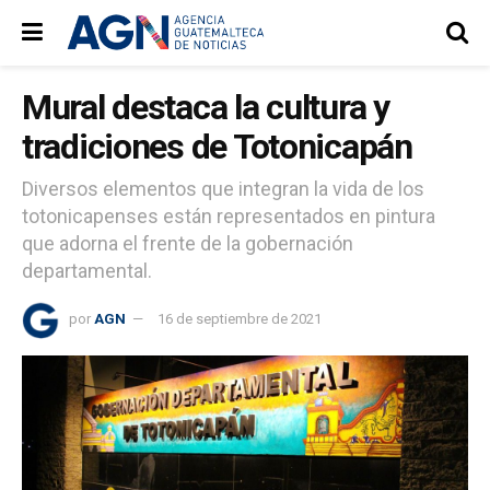
Mural destaca la cultura y
tradiciones de Totonicapán
Diversos elementos que integran la vida de los
totonicapenses están representados en pintura
que adorna el frente de la gobernación
departamental.
por
AGN
16 de septiembre de 2021