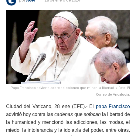
por
AGN
28 de enero de 2024
Papa Francisco advierte sobre adicciones que minan la libertad. / Foto: El
Correo de Andalucía.
Ciudad del Vaticano, 28 ene (EFE).- El
papa Francisco
advirtió hoy contra las
cadenas
que
sofocan
la libertad de
la humanidad y mencionó las adicciones, las modas, el
miedo, la intolerancia y la idolatría del poder, entre otras,