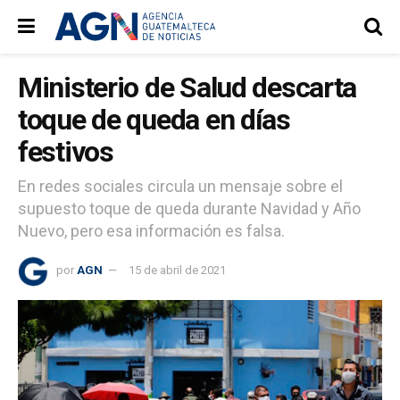
Ministerio de Salud descarta
toque de queda en días
festivos
En redes sociales circula un mensaje sobre el
supuesto toque de queda durante Navidad y Año
Nuevo, pero esa información es falsa.
por
AGN
15 de abril de 2021