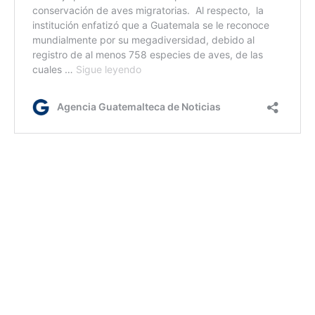
vh/lc/ir
Etiquetas:
Aves migratorias
Inguat
naturaleza
turismo