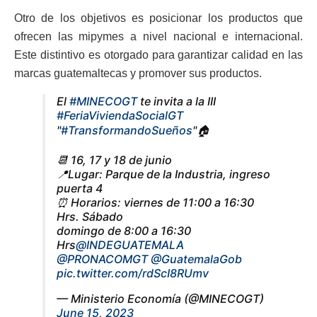
Otro de los objetivos es posicionar los productos que
ofrecen las mipymes a nivel nacional e internacional.
Este distintivo es otorgado para garantizar calidad en las
marcas guatemaltecas y promover sus productos.
El
#MINECOGT
te invita a la III
#FeriaViviendaSocialGT
"
#TransformandoSueños
"🏠
📆 16, 17 y 18 de junio
📍Lugar: Parque de la Industria, ingreso
puerta 4
⏰ Horarios: viernes de 11:00 a 16:30
Hrs. Sábado
domingo de 8:00 a 16:30
Hrs
@INDEGUATEMALA
@PRONACOMGT
@GuatemalaGob
pic.twitter.com/rdScI8RUmv
— Ministerio Economía (@MINECOGT)
June 15, 2023