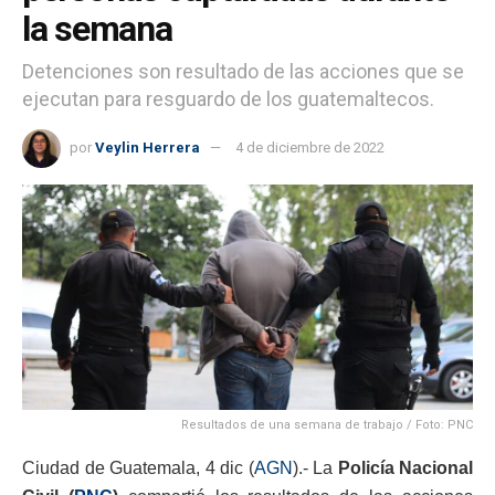
la semana
Detenciones son resultado de las acciones que se
ejecutan para resguardo de los guatemaltecos.
por
Veylin Herrera
4 de diciembre de 2022
Resultados de una semana de trabajo / Foto: PNC
Ciudad de Guatemala, 4 dic (
AGN
).- La
Policía Nacional