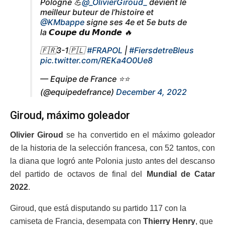
Pologne 💪
@_OlivierGiroud_
devient le
meilleur buteur de l’histoire et
@KMbappe
signe ses 4e et 5e buts de
la 𝘾𝙤𝙪𝙥𝙚 𝙙𝙪 𝙈𝙤𝙣𝙙𝙚 🔥
🇫🇷3-1🇵🇱
#FRAPOL
|
#FiersdetreBleus
pic.twitter.com/REKa4O0Ue8
— Equipe de France ⭐⭐
(@equipedefrance)
December 4, 2022
Giroud, máximo goleador
Olivier Giroud
se ha convertido en el máximo goleador
de la historia de la selección francesa, con 52 tantos, con
la diana que logró ante Polonia justo antes del descanso
del partido de octavos de final del
Mundial de Catar
2022
.
Giroud, que está disputando su partido 117 con la
camiseta de Francia, desempata con
Thierry Henry
, que