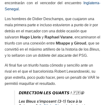
encontrarán con el vencedor del encuentro
Inglaterra-
Senegal
.
Los hombres de Didier Deschamps, que cuajaron una
mala primera parte e incluso estuvieron a punto de ir por
detrás en el marcador con una doble ocasión que
salvaron
Hugo Lloris
y
Raphael Varane
, encaminaron el
triunfo con una conexión entre
Mbappe y Giroud
, que se
convirtió en el máximo artillero de la historia de los
Bleus
,
y lo sellaron con un doblete del atacante del PSG.
Al final fue un triunfo hasta cómodo y sencillo ante un
rival en el que el barcelonista Robert Lewandowski, su
gran estrella, poco pudo hacer, pero un penalti de VAR le
permitió maquillar el resultado.
𝘿𝙄𝙍𝙀𝘾𝙏𝙄𝙊𝙉 𝙇𝙀𝙎 𝙌𝙐𝘼𝙍𝙏𝙎 ! 🇫🇷🤩
Les Bleus s’imposent (3-1) face à la