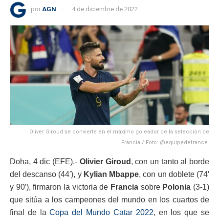
por
AGN
4 de diciembre de 2022
Oliver Giroud se convierte en el máximo goleador de la selección de
Francia./ Foto: @equipedefrance.
Doha, 4 dic (EFE).-
Olivier Giroud
, con un tanto al borde
del descanso (44′), y
Kylian Mbappe
, con un doblete (74′
y 90′), firmaron la victoria de
Francia
sobre
Polonia
(3-1)
que sitúa a los campeones del mundo en los cuartos de
final de la
Copa del Mundo Catar 2022
, en los que se