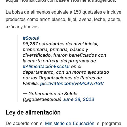
adquirir los artículos con base en los menús sugeridos.
La bolsa de alimentos equivale a 150 quetzales e incluye
productos como arroz blanco, frijol, avena, leche, aceite,
azúcar y huevos.
#Sololá
96,287 estudiantes del nivel inicial,
preprimaria, primaria, básico y
diversificado, fueron beneficiados con
la cuarta entrega del programa de
#AlimentaciónEscolar
en el
departamento, con un monto ejecutado
por las Organizaciones de Padres de
Familia.
pic.twitter.com/veMs9V51GV
— Gobernacion de Solola
(@goberdesolola)
June 28, 2023
Ley de alimentación
De acuerdo con el
Ministerio de Educación
, el programa