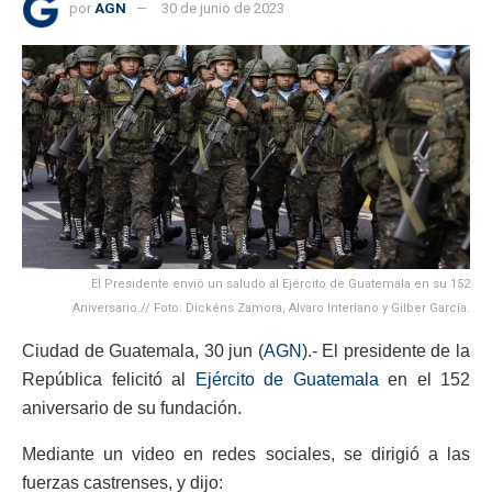
por
AGN
30 de junio de 2023
El Presidente envió un saludo al Ejército de Guatemala en su 152
Aniversario.// Foto: Dickéns Zamora, Alvaro Interiano y Gilber García.
Ciudad de Guatemala, 30 jun (
AGN
).- El presidente de la
República felicitó al
Ejército de Guatemala
en el 152
aniversario de su fundación.
Mediante un video en redes sociales, se dirigió a las
fuerzas castrenses, y dijo: