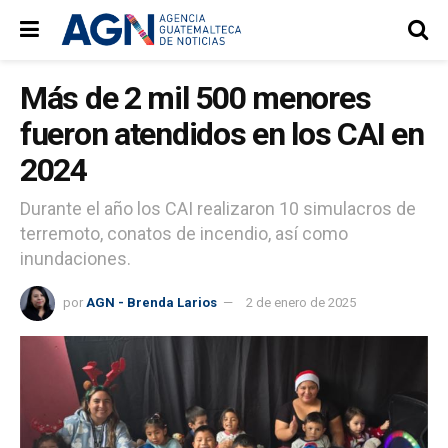
Más de 2 mil 500 menores
fueron atendidos en los CAI en
2024
Durante el año los CAI realizaron 10 simulacros de
terremoto, conatos de incendio, así como
inundaciones.
por
AGN - Brenda Larios
2 de enero de 2025