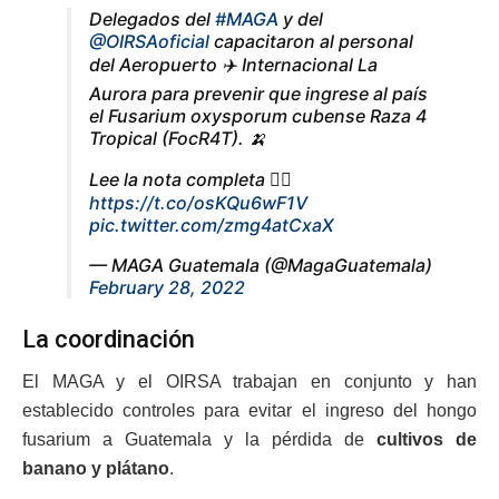
Delegados del
#MAGA
y del
@OIRSAoficial
capacitaron al personal
del Aeropuerto ✈️ Internacional La
Aurora para prevenir que ingrese al país
el Fusarium oxysporum cubense Raza 4
Tropical (FocR4T). 🍌
Lee la nota completa 👇🏻
https://t.co/osKQu6wF1V
pic.twitter.com/zmg4atCxaX
— MAGA Guatemala (@MagaGuatemala)
February 28, 2022
La coordinación
El MAGA y el OIRSA trabajan en conjunto y han
establecido controles para evitar el ingreso del hongo
fusarium a Guatemala y la pérdida de
cultivos de
banano y plátano
.