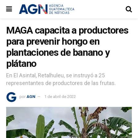
MAGA capacita a productores
para prevenir hongo en
plantaciones de banano y
plátano
En El Asintal, Retalhuleu, se instruyó a 25
representantes de productores de las frutas.
por
AGN
1 de abril de 2022