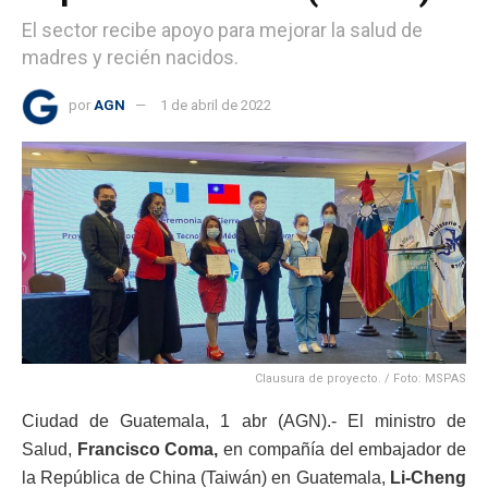
El sector recibe apoyo para mejorar la salud de
madres y recién nacidos.
por
AGN
1 de abril de 2022
Clausura de proyecto. / Foto: MSPAS
Ciudad de Guatemala, 1 abr (AGN).- El ministro de
Salud,
Francisco Coma,
en compañía del embajador de
la República de China (Taiwán) en Guatemala,
Li-Cheng