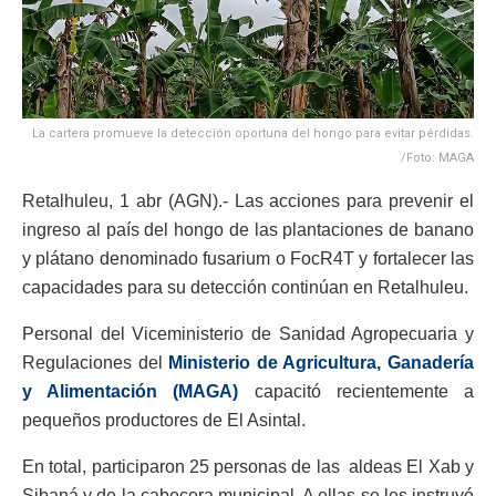
La cartera promueve la detección oportuna del hongo para evitar pérdidas.
/Foto: MAGA
Retalhuleu, 1 abr (AGN).- Las acciones para prevenir el
ingreso al país del hongo de las plantaciones de banano
y plátano denominado fusarium o FocR4T y fortalecer las
capacidades para su detección continúan en Retalhuleu.
Personal del Viceministerio de Sanidad Agropecuaria y
Regulaciones del
Ministerio de Agricultura, Ganadería
y Alimentación (MAGA)
capacitó recientemente a
pequeños productores de El Asintal.
En total, participaron 25 personas de las aldeas El Xab y
Sibaná y de la cabecera municipal. A ellas se les instruyó