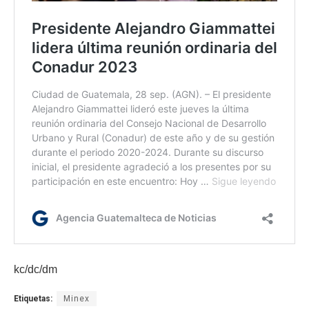
kc/dc/dm
Etiquetas:
Minex