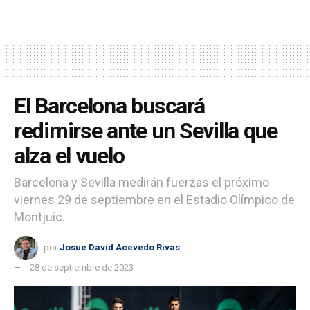
El Barcelona buscará
redimirse ante un Sevilla que
alza el vuelo
Barcelona y Sevilla medirán fuerzas el próximo
viernes 29 de septiembre en el Estadio Olímpico de
Montjuic.
por
Josue David Acevedo Rivas
28 de septiembre de 2023