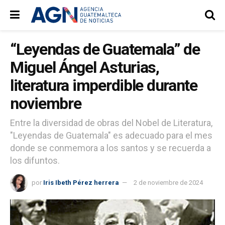
“Leyendas de Guatemala” de
Miguel Ángel Asturias,
literatura imperdible durante
noviembre
Entre la diversidad de obras del Nobel de Literatura,
"Leyendas de Guatemala" es adecuado para el mes
donde se conmemora a los santos y se recuerda a
los difuntos.
por
Iris Ibeth Pérez herrera
2 de noviembre de 2024