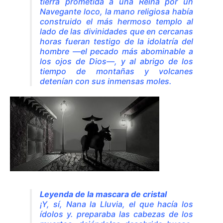
tierra prometida a una Reina por un
Navegante loco, la mano religiosa había
construido el más hermoso templo al
lado de las divinidades que en cercanas
horas fueran testigo de la idolatría del
hombre —el pecado más abominable a
los ojos de Dios—, y al abrigo de los
tiempo de montañas y volcanes
detenían con sus inmensas moles.
Leyenda de la mascara de cristal
¡Y, sí, Nana la Lluvia, el que hacía los
ídolos y. preparaba las cabezas de los