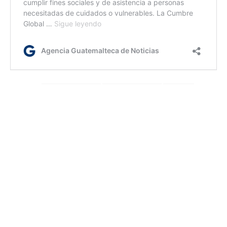
Etiquetas:
contaminación
microplásticos
robots
robots blandos
AGN.GT - 2021