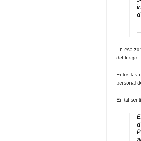
i
d
—
En esa zon
del fuego.
Entre las 
personal d
En tal sen
E
d
P
a