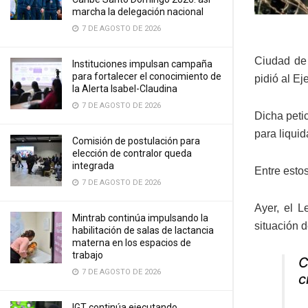
marcha la delegación nacional
7 DE AGOSTO DE 2026
Ciudad de 
Instituciones impulsan campaña
para fortalecer el conocimiento de
pidió al Ej
la Alerta Isabel-Claudina
7 DE AGOSTO DE 2026
Dicha peti
para liquid
Comisión de postulación para
elección de contralor queda
integrada
Entre esto
7 DE AGOSTO DE 2026
Ayer, el L
Mintrab continúa impulsando la
situación 
habilitación de salas de lactancia
materna en los espacios de
trabajo
C
7 DE AGOSTO DE 2026
c
IGT continúa ejecutando