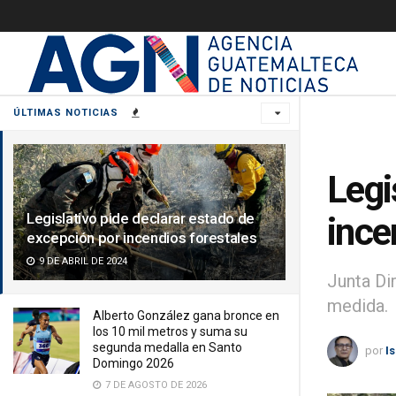
ÚLTIMAS NOTICIAS
Legi
Legislativo pide declarar estado de
ince
excepción por incendios forestales
9 DE ABRIL DE 2024
Junta Dir
medida.
Alberto González gana bronce en
los 10 mil metros y suma su
segunda medalla en Santo
por
I
Domingo 2026
7 DE AGOSTO DE 2026