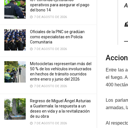
A
operativos para asegurar el pago
del bono 14
7 DE AGOSTO DE 2026

Oficiales de la PNC se gradúan
como especialistas en Policía
—
Comunitaria
7 DE AGOSTO DE 2026
Accion
Motocicletas representan más del
50 % de los vehículos involucrados
Entre las 
en hechos de tránsito ocurridos
el fuego. 
entre enero y junio del 2026
400 hectár
7 DE AGOSTO DE 2026
Los parlam
Regreso de Miguel Ángel Asturias
a Guatemala: la respuesta a un
armadas, l
deseo en vida y a la revitalización
de su obra
Al respect
7 DE AGOSTO DE 2026