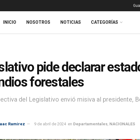
Gua
INICIO
NOSOTROS
NOTICIAS
CATEGORÍAS
slativo pide declarar esta
ndios forestales
ectiva del Legislativo envió misiva al presidente, B
saac Ramirez
9 de abril de 2024
en
Departamentales
,
NACIONALES