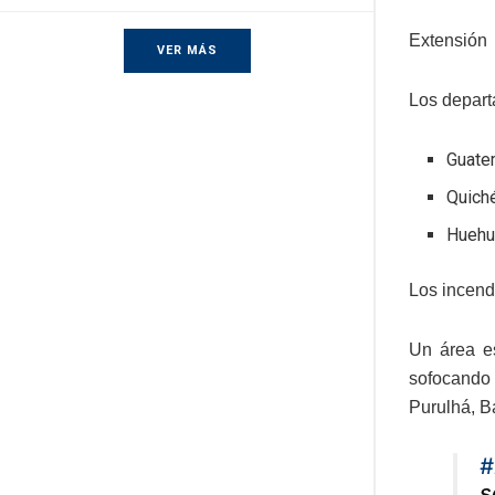
Extensión
VER MÁS
Los depart
Guate
Quich
Huehu
Los incend
Un área e
sofocando 
Purulhá, B
#
s