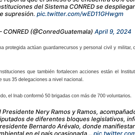
nstituciones del Sistema CONRED se despliegan 
e supresión.
pic.twitter.com/wED11GHwgm
 CONRED (@ConredGuatemala)
April 9, 2024
a protegida actúan guardarrecursos y personal civil y militar,
instituciones que también fortalecen acciones están el Insti
e sus 35 delegaciones a nivel nacional.
tido, el Inab conformó 50 brigadas con más de 700 voluntarios.
l Presidente Nery Ramos y Ramos, acompañado 
iputados de diferentes bloques legislativos, in
residente Bernardo Arévalo, donde manifiestan
mbiental en el país ocasionada…
pic.twitter.c