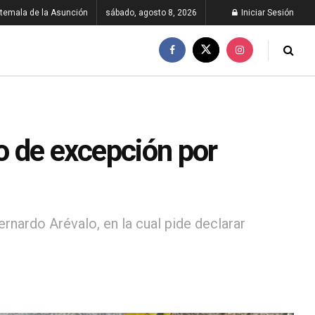
temala de la Asunción
sábado, agosto 8, 2026
Iniciar Sesión
do de excepción por
ernardo Arévalo, en la cual pide declarar