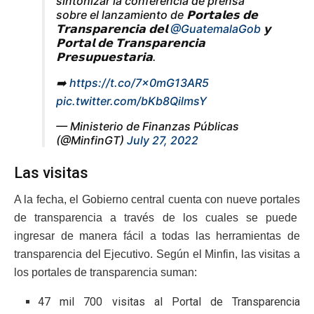
sintonizar la conferencia de prensa
sobre el lanzamiento de 𝗣𝗼𝗿𝘁𝗮𝗹𝗲𝘀 𝗱𝗲
𝗧𝗿𝗮𝗻𝘀𝗽𝗮𝗿𝗲𝗻𝗰𝗶𝗮 𝗱𝗲𝗹
@GuatemalaGob
𝘆
𝗣𝗼𝗿𝘁𝗮𝗹 𝗱𝗲 𝗧𝗿𝗮𝗻𝘀𝗽𝗮𝗿𝗲𝗻𝗰𝗶𝗮
𝗣𝗿𝗲𝘀𝘂𝗽𝘂𝗲𝘀𝘁𝗮𝗿𝗶𝗮.
➡️
https://t.co/7x0mG13AR5
pic.twitter.com/bKb8QilmsY
— Ministerio de Finanzas Públicas
(@MinfinGT)
July 27, 2022
Las visitas
A la fecha, el Gobierno central cuenta con nueve portales
de transparencia a través de los cuales se puede
ingresar de manera fácil a todas las herramientas de
transparencia del Ejecutivo. Según el Minfin, las visitas a
los portales de transparencia suman:
47 mil 700 visitas al Portal de Transparencia